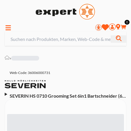
0
»
Web-Code: 36006000731
SEVERIN HS 0710 Grooming Set 6in1 Bartschneider (6-
in-1 Komplett-Set, für Haare, Bart, Körper, Nase und
präzise Konturen, 6 Aufsätze, Magnet-Technologie,
Alloy-Gehäuse, Akkubetrieb, 2 Stunden Ladezeit,
Laufzeit 90 Minuten, IPX6 wasserfest, Anthrazit)