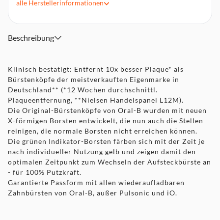
alle
Herstellerinformationen
nicht erreichen können - für eine OPTIMALE
REINIGUNGSLEISTUNG
Oral-B Pro Cross Action bietet einzigartige BORSTEN IM
Beschreibung
16° WINKEL für eine überlegene Zahnreinigung
Entfernt bis zu 100% mehr bakterielle Plaque als eine
Handzahnbürste - für SAUBERERE ZÄHNE UND
Klinisch bestätigt: Entfernt 10x besser Plaque* als
GESÜNDERES ZAHNFLEISCH
Bürstenköpfe der meistverkauften Eigenmarke in
DESIGNED & MADE IN GERMANY - Garantierte Passform
Deutschland** (*12 Wochen durchschnittl.
mit allen wiederaufladbaren elektrischen Zahnbürsten von
Plaqueentfernung, **Nielsen Handelspanel L12M).
Oral-B, außer Pulsonic & iO
Die Original-Bürstenköpfe von Oral-B wurden mit neuen
Grüne Indikator-Borsten färben sich mit der Zeit je nach
X-förmigen Borsten entwickelt, die nun auch die Stellen
individueller Nutzung gelb und zeigen damit den
reinigen, die normale Borsten nicht erreichen können.
OPTIMALEN ZEITPUNKT ZUM WECHSELN der
Die grünen Indikator-Borsten färben sich mit der Zeit je
Aufsteckbürste an - für 100% Putzkraft
nach individueller Nutzung gelb und zeigen damit den
Oral-B ist die von Zahnärzten weltweit AM HÄUFIGSTEN
optimalen Zeitpunkt zum Wechseln der Aufsteckbürste an
VERWENDETE MARKE mit klinisch nachgewiesenen
- für 100% Putzkraft.
Ergebnissen
Garantierte Passform mit allen wiederaufladbaren
Zahnbürsten von Oral-B, außer Pulsonic und iO.