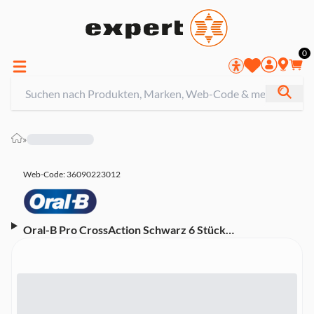
0
»
Web-Code: 36090223012
Oral-B Pro CrossAction Schwarz 6 Stück
Aufsteckbürsten (Garantierte Passform mit allen
wiederaufladbaren Zahnbürsten von Oral-B, außer
Pulsonic und iO)