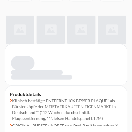
Produktdetails
Klinisch bestätigt: ENTFERNT 10X BESSER PLAQUE* als
Bürstenköpfe der MEISTVERKAUFTEN EIGENMARKE in
Deutschland** (*12 Wochen durchschnittl.
Plaqueentfernung, **Nielsen Handelspanel L12M)
ORIGINAL BÜRSTENKÖPFE von Oral-B mit innovativen X-
förmigen Borsten: Reinigen die Stellen, die normale Borsten