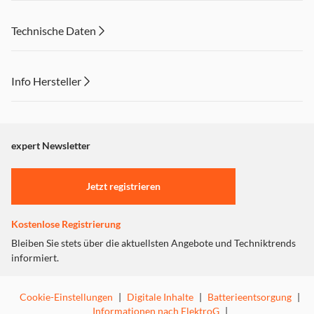
Technische Daten
Info Hersteller
Dieser Inhalt wird aufgrund Ihrer Cookie Präferenzen nicht
angezeigt. Um diesen Inhalt anzuzeigen aktivieren Sie bitte
"Marketing".
expert Newsletter
Einstellungen anpassen
Jetzt registrieren
Kostenlose Registrierung
Bleiben Sie stets über die aktuellsten Angebote und Techniktrends
informiert.
Cookie-Einstellungen
|
Digitale Inhalte
|
Batterieentsorgung
|
Informationen nach ElektroG
|