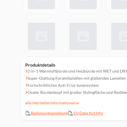
Produktdetails
2-in-1 Warmluftbürste und Heizbürste mit WET und DR
Super-Glättung Keramikplatten mit glättenden Lamellen
Fortschrittliches Anti-Frizz-Ionensystem
Ovaler Bürstenkopf mit großer Stylingfläche und flexibl
2 Luftstrom- und 3 Temperatureinstellungen
alle
Herstellerinformationen
Leicht zu reinigender, abnehmbarer magnetischer Filter 
Bedienungsanleitung
EU Data Act Info
Nass- und Trockenmodus wählbar
Leistungsstarke 1.000 Watt für ultraschnelles Trocknen 