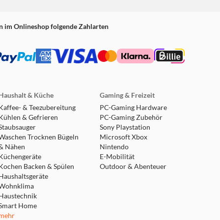
n im Onlineshop folgende Zahlarten
Haushalt & Küche
Gaming & Freizeit
Kaffee- & Teezubereitung
PC-Gaming Hardware
Kühlen & Gefrieren
PC-Gaming Zubehör
Staubsauger
Sony Playstation
Waschen Trocknen Bügeln
Microsoft Xbox
& Nähen
Nintendo
Küchengeräte
E-Mobilität
Kochen Backen & Spülen
Outdoor & Abenteuer
Haushaltsgeräte
Wohnklima
Haustechnik
Smart Home
mehr