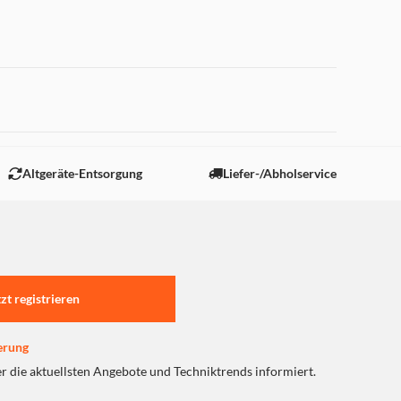
 "Marketing".
Altgeräte-Entsorgung
Liefer-/Abholservice
tzt registrieren
erung
er die aktuellsten Angebote und Techniktrends informiert.