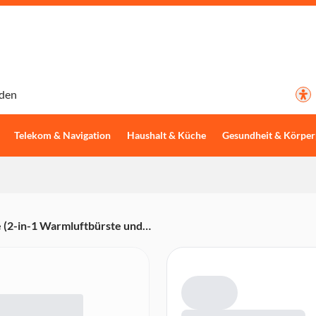
den
Telekom & Navigation
Haushalt & Küche
Gesundheit & Körper
 (2-in-1 Warmluftbürste und
Frizz-Ionensystem, ovaler
llungen, Nass- und