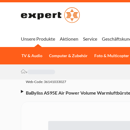
Unsere Produkte
Aktionen
Service
Geschäftskun
TV & Audio
Computer & Zubehör
Foto & Multicopter
»
Web-Code: 36141033027
BaByliss AS95E Air Power Volume Warmluftbürste
Heizbürste, Super-Glättung Keramikplatten, Anti-
Bürstenkopf, 2 Luftstrom- und 3 Temperatureinste
Trockenmodus, 1.000 Watt, 2,5 m Kabel)