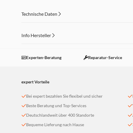
2,5 m langes Salonkabel
Technische Daten
Info Hersteller
Dieser Inhalt wird aufgrund Ihrer Cookie Präferenzen
Einstellungen anpassen
Experten-Beratung
Reparatur-Service
expert Vorteile
Bei expert bezahlen Sie flexibel und sicher
Beste Beratung und Top-Services
Deutschlandweit über 400 Standorte
Bequeme Lieferung nach Hause