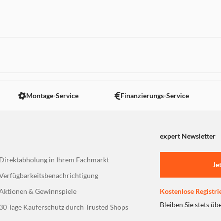
 nicht angezeigt. Um diesen Inhalt anzuzeigen aktivieren Sie bitte
Montage-Service
Finanzierungs-Service
expert Newsletter
Direktabholung in Ihrem Fachmarkt
Je
Verfügbarkeitsbenachrichtigung
Aktionen & Gewinnspiele
Kostenlose Registri
Bleiben Sie stets üb
30 Tage Käuferschutz durch Trusted Shops