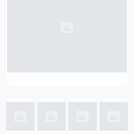
sanftes Styling, Co-anda2x Runde Volumenbürste, Co-
anda2x Aufsatz für schnelles Trocknen, AirSmooth2x
Aufsatz, Präsentationsbox)