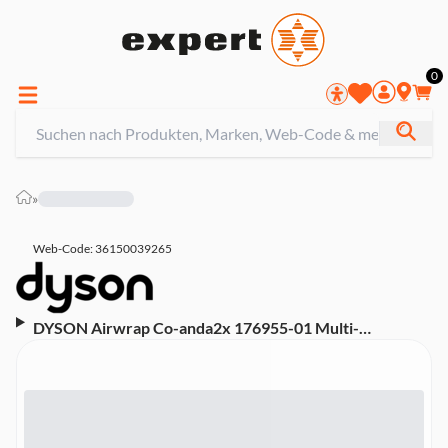
0
»
Web-Code: 36150039265
DYSON Airwrap Co-anda2x 176955-01 Multi-
Haarstyler und -trockner Straight + Wavy Samtrot/Gold
(6-in-1-Styling, Dyson Hyperdymium 2 Motor,
Bluetooth® Technologie - verbinde dich mit der
MyDyson App, intelligente Aufsätze, Lieferumfang: 30 +
40 mm Co-anda2x Lockenaufsatz, Co-anda2x Bürste für