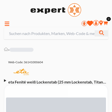
0
»
Web-Code: 36141000604
eta Fenité weiß Lockenstab (25 mm Lockenstab, Titan
Oberflächenbeschichtung, Temperatureinstellungen
von 130-210°, PTC-Heizelemente,
Betriebssignalisierung, Automatische Abschaltung,
drehbares Netzkabel, Weiß/Rosé)