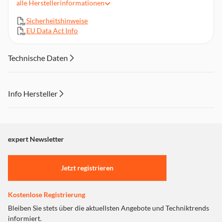
alle
Herstellerinformationen
Kühllufttaste
Turmalin-Keramik-Beschichtung
Sicherheitshinweise
Mit aufsteckbarem Diffusor zum Verstärken und Definieren
EU Data Act Info
natürlicher Locken und für Struktur
Extra dünne Zetrierdüse
Technische Daten
2.200 Watt Leistung
1,95 m langes Kabel
3 Jahre Garantie
Info Hersteller
Dieser Inhalt wird aufgrund Ihrer Cookie Präferenzen nicht
angezeigt. Um diesen Inhalt anzuzeigen aktivieren Sie bitte
"Marketing".
expert Newsletter
Einstellungen anpassen
Jetzt registrieren
Kostenlose Registrierung
Bleiben Sie stets über die aktuellsten Angebote und Techniktrends
informiert.