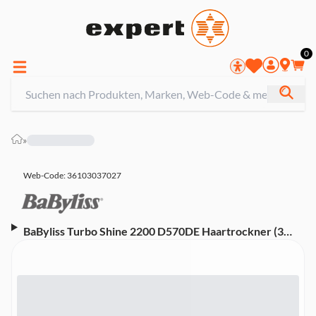
0
»
Web-Code: 36103037027
BaByliss Turbo Shine 2200 D570DE Haartrockner (3
Temperatur- und 2 Geschwindigkeitsstufen,
Kühllufttaste, Ionen-Technologie, Turmalin-Keramik-
Beschichtung, extra dünne Zetrierdüse, Diffusor, 2.200
Watt, Schwarz)