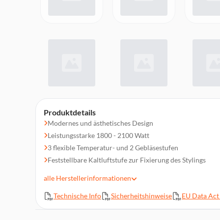
Produktdetails
Modernes und ästhetisches Design
Leistungsstarke 1800 - 2100 Watt
3 flexible Temperatur- und 2 Gebläsestufen
Feststellbare Kaltluftstufe zur Fixierung des Stylings
Geschmeidig glänzendes Haar dank integrierter Ionenfu
alle
Herstellerinformationen
Inklusive schmaler Profidüse und Volumendiffusor
Technische Info
Sicherheitshinweise
EU Data Act 
Abnehmbarer Sicherheitsfilter für einfache Reinigung
Automatischer Überhitzungsschutz