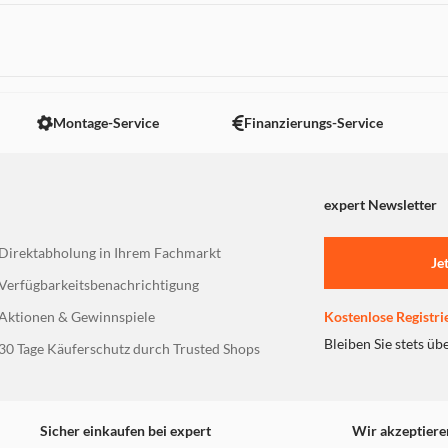
 nicht angezeigt. Um diesen Inhalt anzuzeigen aktivieren Sie bitte
Montage-Service
Finanzierungs-Service
expert Newsletter
Direktabholung in Ihrem Fachmarkt
Je
Verfügbarkeitsbenachrichtigung
Aktionen & Gewinnspiele
Kostenlose Registri
Bleiben Sie stets üb
30 Tage Käuferschutz durch Trusted Shops
Sicher einkaufen bei expert
Wir akzeptiere