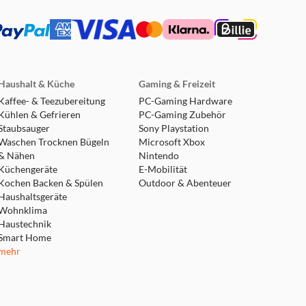
Haushalt & Küche
Gaming & Freizeit
Kaffee- & Teezubereitung
PC-Gaming Hardware
Kühlen & Gefrieren
PC-Gaming Zubehör
Staubsauger
Sony Playstation
Waschen Trocknen Bügeln
Microsoft Xbox
& Nähen
Nintendo
Küchengeräte
E-Mobilität
Kochen Backen & Spülen
Outdoor & Abenteuer
Haushaltsgeräte
Wohnklima
Haustechnik
Smart Home
mehr