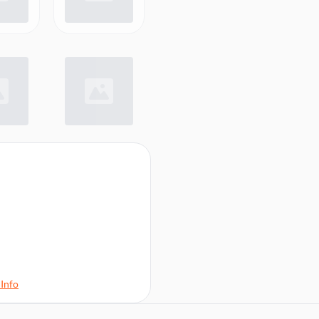
nktion
Info