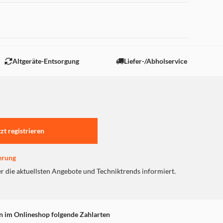
 "Marketing".
Altgeräte-Entsorgung
Liefer-/Abholservice
tzt registrieren
erung
er die aktuellsten Angebote und Techniktrends informiert.
n im Onlineshop folgende Zahlarten