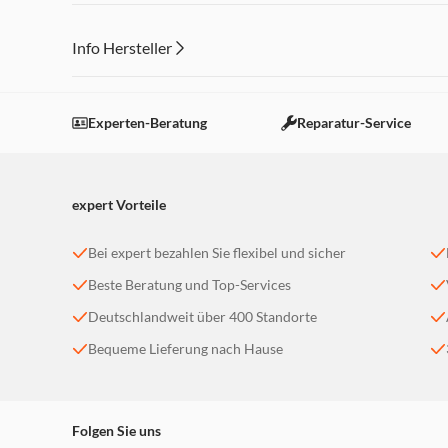
Info Hersteller
Dieser Inhalt wird aufgrund Ihrer Cookie Präferenzen
Einstellungen anpassen
Experten-Beratung
Reparatur-Service
expert Vorteile
Bei expert bezahlen Sie flexibel und sicher
Beste Beratung und Top-Services
Deutschlandweit über 400 Standorte
Bequeme Lieferung nach Hause
Folgen Sie uns