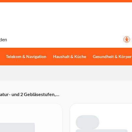
den
Telekom & Navigation
Haushalt & Küche
Gesundheit & Körper
tur- und 2 Gebläsestufen,
iffusor, Aufhängeöse,