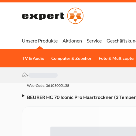
Unsere Produkte
Aktionen
Service
Geschäftskun
TV & Audio
Computer & Zubehör
Foto & Multicopter
»
Web-Code: 36103005158
BEURER HC 70 Iconic Pro Haartrockner (3 Tempera
Kaltluftstufe, Ionenfunktion, Profidüse, Volumend
Aufbewahrungsbeutel, 2.100 Watt, Beige/Gold)