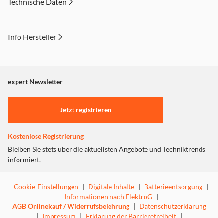
Technische Daten
Info Hersteller
Dieser Inhalt wird aufgrund Ihrer Cookie Präferenzen nicht
angezeigt. Um diesen Inhalt anzuzeigen aktivieren Sie bitte
"Marketing".
expert Newsletter
Einstellungen anpassen
Jetzt registrieren
Kostenlose Registrierung
Bleiben Sie stets über die aktuellsten Angebote und Techniktrends
informiert.
Cookie-Einstellungen
|
Digitale Inhalte
|
Batterieentsorgung
|
Informationen nach ElektroG
|
AGB Onlinekauf / Widerrufsbelehrung
|
Datenschutzerklärung
|
Impressum
|
Erklärung der Barrierefreiheit
|