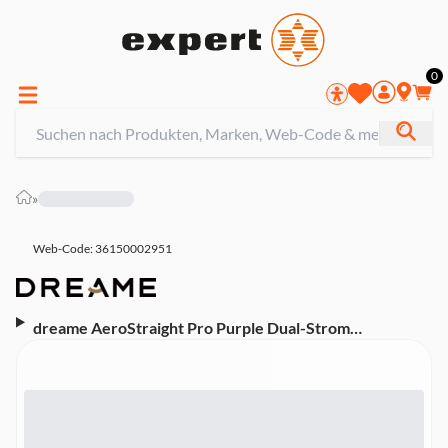
0
»
Web-Code: 36150002951
dreame AeroStraight Pro Purple Dual-Strom
Haarglätter (Styling in Salonqualität mit Präzision und
Pflege, Glätten und Trocknen, 20.000 U/min für
effizientes Styling, Schonend: 57 °C Wurzelpflege
schützt die Kopfhaut, KI-Modus, Dual-Luftstrom, 2
Geschwindigkeitsstufen, 4 Temperaturstufen,