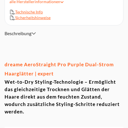
alle
Herstellerinformationen
für eine konstante Temperatur zum Schutz der Haarstruktur
Technische Info
Hochgeschwindigkeits-Luftstromsystem, leistungsstarker
Sicherheitshinweise
Motor erzeugt einen gerichteten Luftstrom für effizientes
Trocknen und gleichmäßiges Glätten in einem Arbeitsgang
Ionentechnologie zur Frizz-Reduktion, negative Ionen helfen,
Beschreibung
statische Aufladung zu minimieren und sorgen für ein
glattes, glänzendes Finish
Ergonomisches Premium-Design, leichtes, ausbalanciertes
Gehäuse mit optimierter Luftführung für komfortables
Handling und präzises Styling
dreame AeroStraight Pro Purple Dual-Strom
2 Geschwindigkeitsstufen, 4 Temperaturstufen, intelligentes
Haarglätter | expert
Display, das mehrere Modi anzeigt
Inkl. Lederaufbewahrungstasche, Nennleistung 1500 W,
Wet-to-Dry Styling-Technologie – Ermöglicht
Gewicht (ohne Netzkabel) 420 g
das gleichzeitige Trocknen und Glätten der
Haare direkt aus dem feuchten Zustand,
wodurch zusätzliche Styling-Schritte reduziert
werden.