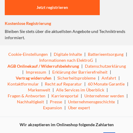
Der Dreame Aero Straight Pro Haarglätter sorgt für
Jetzt registrieren
glattes, gepflegtes Haar in kurzer Zeit. Dank moderner
Lufttechnik können Haare sogar vom handtuchnassen zum
Kostenlose Registrierung
trockenen Zustand gestylt werden – ganz ohne lange
Vorbereitung. Das spart Zeit und macht das tägliche
Bleiben Sie stets über die aktuellsten Angebote und Techniktrends
Styling besonders einfach.
informiert.
Der gleichmäßige Luftstrom glättet die Haare in nur
Cookie-Einstellungen
|
Digitale Inhalte
|
Batterieentsorgung
|
einem Zug und sorgt für ein natürlich glänzendes
Informationen nach ElektroG
|
Ergebnis. Gleichzeitig wird die Wärme ständig überwacht,
AGB Onlinekauf / Widerrufsbelehrung
|
Datenschutzerklärung
damit das Haar geschützt bleibt und nicht unnötig
|
Impressum
|
Erklärung der Barrierefreiheit
|
belastet wird.
Vertrag widerrufen
|
Sicherheitsprobleme
|
Anfahrt
|
Kontaktformular
|
Recht auf Reparatur
|
60 Monate Garantie
|
Mit seiner starken Leistung trocknet und glättet das Gerät
Markenwelt
|
Alle Services im Überblick
|
die Haare schnell und leise. So gelingt das Styling bequem
Fragen & Antworten
|
Karriereportal
|
Unternehmer werden
|
zu Hause – mit Ergebnissen wie beim Friseur.
Nachhaltigkeit
|
Presse
|
Unternehmensgeschichte
|
Expansion
|
Über expert
Der Dreame Aero Straight Pro ist ideal für alle, die
schnell glatte Haare, schonendes Styling und einfache
Anwendung in einem Gerät suchen. Perfekt für den Alltag
Wir akzeptieren im Onlineshop folgende Zahlarten
und für ein gepflegtes Aussehen in wenigen Minuten.