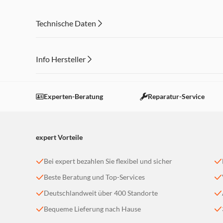
Reiseetui inklusive
52 Watt Leistung
Technische Daten
Abmessungen (BxHxT): 33 x 3,1 x 3,5 cm, Gewicht 400 g
Info Hersteller
Dieser Inhalt wird aufgrund Ihrer Cookie Präferenzen
Einstellungen anpassen
Experten-Beratung
Reparatur-Service
expert Vorteile
Bei expert bezahlen Sie flexibel und sicher
Beste Beratung und Top-Services
Deutschlandweit über 400 Standorte
Bequeme Lieferung nach Hause