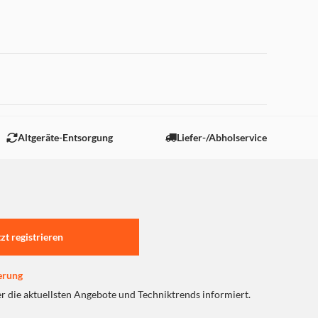
 "Marketing".
Altgeräte-Entsorgung
Liefer-/Abholservice
tzt registrieren
erung
er die aktuellsten Angebote und Techniktrends informiert.