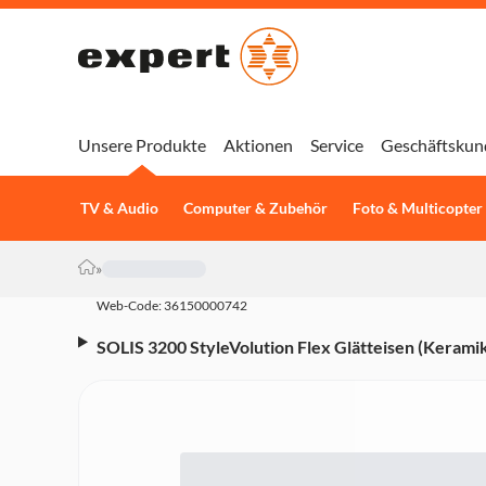
Unsere Produkte
Aktionen
Service
Geschäftskun
TV & Audio
Computer & Zubehör
Foto & Multicopter
»
Web-Code: 36150000742
SOLIS 3200 StyleVolution Flex Glätteisen (Kerami
Aluminiumplatten, Anzeige, 5 Temperatureinstell
Aufheizzeit, Negativ-Ionen-Funktion, inkl. Reiseet