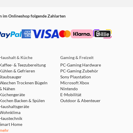
n im Onlineshop folgende Zahlarten
Haushalt & Küche
Gaming & Freizeit
Kaffee- & Teezubereitung
PC-Gaming Hardware
Kühlen & Gefrieren
PC-Gaming Zubehör
Staubsauger
Sony Playstation
Waschen Trocknen Bügeln
Microsoft Xbox
& Nähen
Nintendo
Küchengeräte
E-Mobilität
Kochen Backen & Spülen
Outdoor & Abenteuer
Haushaltsgeräte
Wohnklima
Haustechnik
Smart Home
mehr