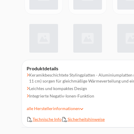
Produktdetails
Keramikbeschichtete Stylingplatten - Aluminiumplatten 
11 cm) sorgen für gleichmäßige Wärmeverteilung und ein s
Leichtes und kompaktes Design
Integrierte Negativ-Ionen-Funktion
5 Temperaturstufen von 150 °C bis 230 °C ermöglichen 
alle
Herstellerinformationen
feines, normales oder kräftiges Haar
Schnelle Aufheizzeit in 20-40 Sekunden
Technische Info
Sicherheitshinweise
Automatische Abschaltung nach 30 Minuten
Weltweit einsetzbare Spannung (110-240 V)