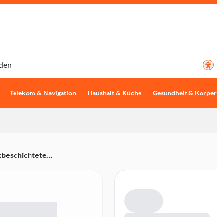
den
Telekom & Navigation
Haushalt & Küche
Gesundheit & Körper
kbeschichtete
ungen, 20-40 Sekunden
ui)