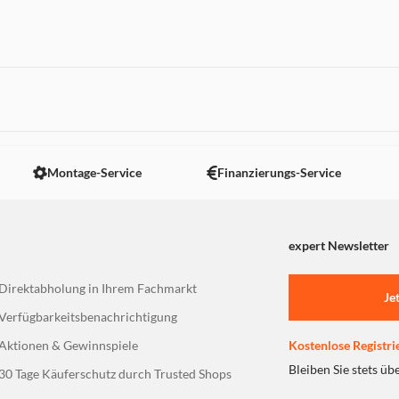
 nicht angezeigt. Um diesen Inhalt anzuzeigen aktivieren Sie bitte
Montage-Service
Finanzierungs-Service
expert Newsletter
Direktabholung in Ihrem Fachmarkt
Je
Verfügbarkeitsbenachrichtigung
Aktionen & Gewinnspiele
Kostenlose Registri
Bleiben Sie stets üb
30 Tage Käuferschutz durch Trusted Shops