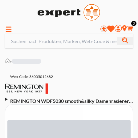
0
»
Web-Code: 36005012682
REMINGTON WDF5030 smooth&silky Damenrasierer
(Akkubetrieb, 2 bewegliche hypoallergene Scherfolien,
flexibler 2-seitiger Trimmer mit Mandelöl-Streifen,
Anti-Verklebungssystem, Bikini-Kammaufsatz, Nass-
und Trockenanwendung, bis zu 40 Min Betriebszeit,
Soft-Touch-Griff, Ladestation)