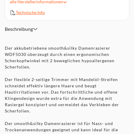
alle
Herstellerinformationen
Klingendesign für die Anwendung mit Rasiergel
Bikini-Kammaufsatz
Technische Info
Nass- und Trockenanwendung
Akkubetrieb - für bis zu 40 Minuten Betriebszeit
Beschreibung
Rutschfester Soft-Touch-Griff
Ladestation
Der akkubetriebene smooth&silky Damenrasierer
WDF5030 überzeugt durch einen ergonomischen
Scherkopfwinkel mit 2 beweglichen hypoallergenen
Scherfolien.
Der flexible 2-seitige Trimmer mit Mandelöl-Streifen
schneidet effektiv längere Haare und beugt
Hautirritationen vor. Das fortschrittliche und offene
Klingendesign wurde extra für die Anwendung mit
Rasiergel konzipiert und vermeidet das Verkleben der
Scherfolien.
Der smooth&silky Damenrasierer ist für Nass- und
Trockenanwendungen geeignet und kann ideal für die