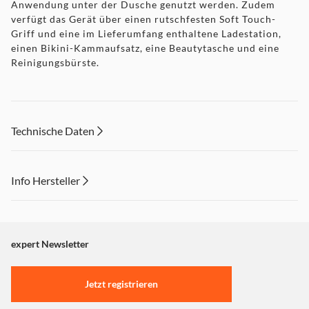
Anwendung unter der Dusche genutzt werden. Zudem
verfügt das Gerät über einen rutschfesten Soft Touch-
Griff und eine im Lieferumfang enthaltene Ladestation,
einen Bikini-Kammaufsatz, eine Beautytasche und eine
Reinigungsbürste.
Technische Daten
Info Hersteller
Dieser Inhalt wird aufgrund Ihrer Cookie Präferenzen nicht
angezeigt. Um diesen Inhalt anzuzeigen aktivieren Sie bitte
"Marketing".
expert Newsletter
Einstellungen anpassen
Jetzt registrieren