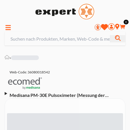
0
»
Web-Code: 36080018542
Medisana PM-30E Pulsoximeter (Messung der
Blutsauerstoffsättigung (Sp02%) und der Herzfrequenz
(Puls), 2-farbiges OLED-Display, einfache „One Touch“-
Bedienung, individuelle Einstellungsmöglichkeiten,
Trageband, zertifiziertes Medizinprodukt,
Batteriebetrieb, 2 x AAA (1,5V) enthalten)