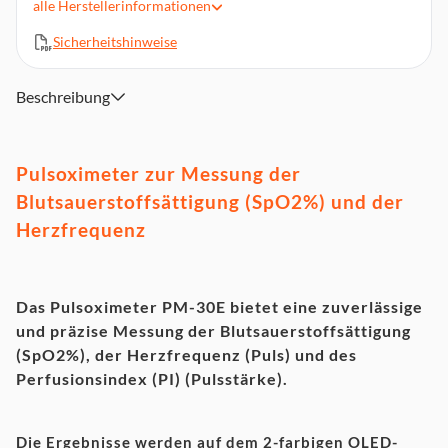
alle
Herstellerinformationen
Sauerstoffsättigung (SpO2) und Pulsfrequenz können in
Balken-oder Wellenform dargestellt werden
Sicherheitshinweise
Einstellbare Displayhelligkeit in 5 Stufen
Anzeige des Perfusionsindex (PI) (Pulsstärke)
Beschreibung
Automatische Abschaltung nach 15 Sekunden,
Batteriewechselanzeige
Inklusive Trageband und 2 Batterien (Typ AAA) 1,5V
Pulsoximeter zur Messung der
Zertifiziertes Medizinprodukt
Blutsauerstoffsättigung (SpO2%) und der
Herzfrequenz
Das Pulsoximeter PM-30E bietet eine zuverlässige
und präzise Messung der Blutsauerstoffsättigung
(SpO2%), der Herzfrequenz (Puls) und des
Perfusionsindex (PI) (Pulsstärke).
Die Ergebnisse werden auf dem 2-farbigen OLED-