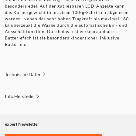
besonders edel. Auf der gut lesbaren LCD-Anzeige kann
das Körpergewicht in präzisen 100-g-Schritten abgelesen
werden. Neben der sehr hohen Tragkraft bis maximal 180
kg überzeugt die Waage durch die automatische Ein- und
Ausschaltfunktion. Durch das fest verschraubbare
Batteriefach ist sie besonders kindersicher. Inklusive
Batterien.
Technische Daten
Info Hersteller
Dieser Inhalt wird aufgrund Ihrer Cookie Präferenzen nicht
angezeigt. Um diesen Inhalt anzuzeigen aktivieren Sie bitte
"Marketing".
expert Newsletter
Einstellungen anpassen