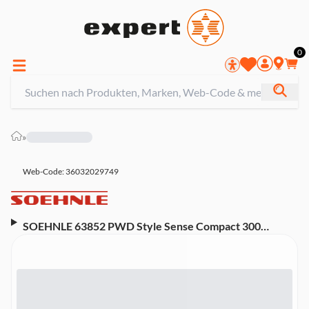
0
»
Web-Code: 36032029749
SOEHNLE 63852 PWD Style Sense Compact 300
Personenwaage (LCD-Display, Ziffernhöhe 2,5 cm,
digital, große Triffläche, extrastarkes Sicherheitsglas,
extraflaches Design, Tragkraft 180 kg, Teilung 100 g,
Ein- und Abschaltautomatik, inkl. 1x 3 V CR2032
Batterie)