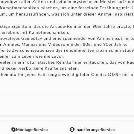
Showdown aller Zeiten und seinem mysteriösen Meister aufzud
 Kampfmechaniken mischen, um eine fesselnde Erzählung mit K
um, um herauszufinden, was sich unter dieser Anime-inspiriert
ge Eigentum, das die Arcade-Rennen der 90er Jahre prägte; 
ennerlebnis mit Kampfmechaniken.
ovatives Gameplay und eine spannende, von Anime inspirierte
er Animes, Mangas und Videospiele der 80er und 90er Jahre.
te Zwischensequenzen des renommierten japanischen Studios
amer zum Leben wie nie zuvor.
er in ein futuristisches Rennturnier eintauchen, das von Rac
nd gegen verborgene Kräfte antreten.
schemata für jedes Fahrzeug sowie digitaler Comic: LOSS - der
Montage-Service
Finanzierungs-Service