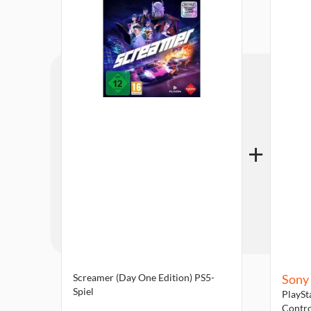
Screamer (Day One Edition) PS5-
Sony
Spiel
PlaySt
Contro