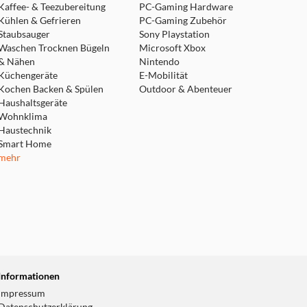
Kaffee- & Teezubereitung
PC-Gaming Hardware
Kühlen & Gefrieren
PC-Gaming Zubehör
Staubsauger
Sony Playstation
Waschen Trocknen Bügeln
Microsoft Xbox
& Nähen
Nintendo
Küchengeräte
E-Mobilität
Kochen Backen & Spülen
Outdoor & Abenteuer
Haushaltsgeräte
Wohnklima
Haustechnik
Smart Home
mehr
Informationen
Impressum