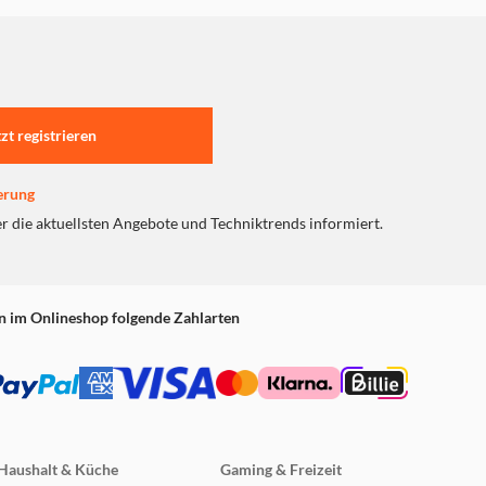
tzt registrieren
erung
er die aktuellsten Angebote und Techniktrends informiert.
n im Onlineshop folgende Zahlarten
Haushalt & Küche
Gaming & Freizeit