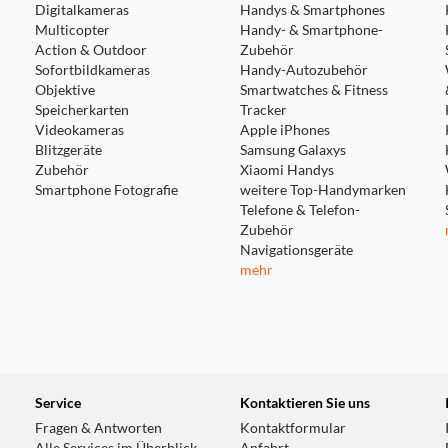
Digitalkameras
Handys & Smartphones
Multicopter
Handy- & Smartphone-
Action & Outdoor
Zubehör
Sofortbildkameras
Handy-Autozubehör
Objektive
Smartwatches & Fitness
Speicherkarten
Tracker
Videokameras
Apple iPhones
Blitzgeräte
Samsung Galaxys
Zubehör
Xiaomi Handys
Smartphone Fotografie
weitere Top-Handymarken
Telefone & Telefon-
Zubehör
Navigationsgeräte
mehr
Service
Kontaktieren Sie uns
Fragen & Antworten
Kontaktformular