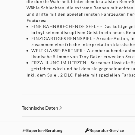
die dunkle Wahrheit hinter dem brutalsten Renn-
Wähle Schlachten, die extreme Rennen mit echten
und drifte mit den abgefahrensten Fahrzeugen her
Features:
EINE BAHNBRECHENDE SEELE - Das kultige geisti
bringt seinen disruptiven Geist in ein neues R
EINZIGARTIGES RENNSPIEL - Arcade-Action, inn
zusammen eine frische Interpretation klassisch
WELTKLASSE-PARTNER - Atemberaubende animier
ikonische Stimme von Troy Baker erwecken Scre
ERZÄHLUNG IM HERZEN - Screamer lässt die Spiel
getrieben wird und bei dem sie gegeneinander u
Inkl. dem Spiel, 2 DLC-Pakete mit speziellen Farb
Technische Daten
Experten-Beratung
Reparatur-Service