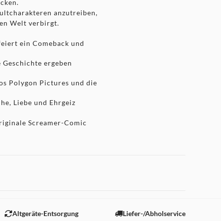
ecken.
ultcharakteren anzutreiben,
en Welt verbirgt.
feiert ein Comeback und
 Geschichte ergeben
 Polygon Pictures und die
he, Liebe und Ehrgeiz
 originale Screamer-Comic
Altgeräte-Entsorgung
Liefer-/Abholservice