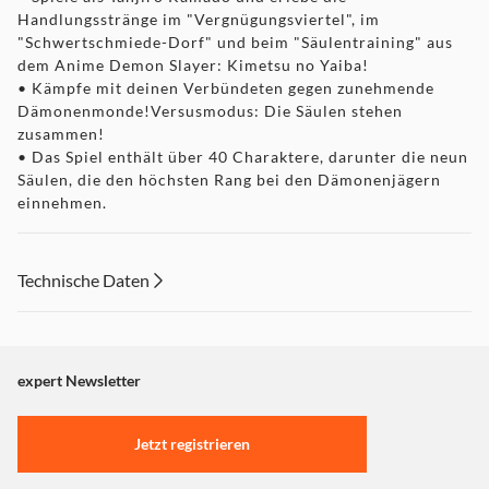
Handlungsstränge im "Vergnügungsviertel", im
"Schwertschmiede-Dorf" und beim "Säulentraining" aus
dem Anime Demon Slayer: Kimetsu no Yaiba!
• Kämpfe mit deinen Verbündeten gegen zunehmende
Dämonenmonde!Versusmodus: Die Säulen stehen
zusammen!
• Das Spiel enthält über 40 Charaktere, darunter die neun
Säulen, die den höchsten Rang bei den Dämonenjägern
einnehmen.
• Neue Elemente wie Ultimative Dual-Techniken und
Ausrüstung wurden hinzugefügt!
• Neue Herausforderungen erwarten dich online und
Technische Daten
offline!
Die Erstauflage beinhaltet zusätzlich zum Spiel die
Charakter DLCs: "Tokito Muichiro" und "Kanroji Mitsuri"
(kostenloser DLC bei Neukauf enthalten, einmalig
expert Newsletter
verwendbar)
Jetzt registrieren