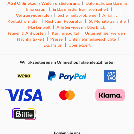
AGB Onlinekauf / Widerrufsbelehrung
|
Datenschutzerklärung
Versorge deinen elektrischen Wohnwagen mit Energie aus
|
Impressum
|
Erklärung der Barrierefreiheit
|
Sonne, Wind oder Wasser.
Vertrag widerrufen
|
Sicherheitsprobleme
|
Anfahrt
|
Kontaktformular
|
Recht auf Reparatur
|
60 Monate Garantie
|
Basteln & Bauen
Markenwelt
|
Alle Services im Überblick
|
Baue deine mobile Basis mit einem modularen Bausystem.
Fragen & Antworten
|
Karriereportal
|
Unternehmer werden
|
Gestalte dein Fahrzeug mit Farbe, Dekorationen und
Nachhaltigkeit
|
Presse
|
Unternehmensgeschichte
|
Möbeln individuell, um Ihren eigenen perfekten
Expansion
|
Über expert
gemütlichen Ort zu schaffen.
Gemeinsam spielen
Wir akzeptieren im Onlineshop folgende Zahlarten
Erkunde zusammen mit Ihren Freunden eine farbenfrohe
offene Welt mit einer Vielzahl von Biomen, Ressourcen
und Geheimnissen.
Multiplayer Koop
Erkunde eine farbenfrohe offene Welt mit verschiedenen
Biomen, Ressourcen und Geheimnissen. Spiele Outbound
alleine oder im Koop mit bis zu 4 Spielern.
Folgen Sie uns