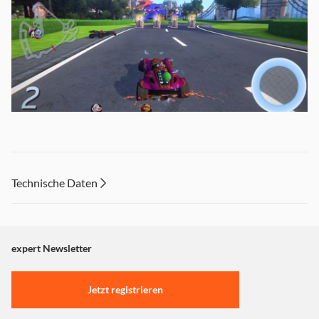
Ed & Edda: GRAND PRIX - Racing Champions ist ein
rasantes Rennspiel für die ganze Familie, das die
berühmten Europa-Park Maskottchen Ed & Edda zum
Technische Daten
ersten Mal in einem Videospiel zum Leben erweckt,
zeitgleich mit der weltweiten Veröffentlichung des
Animationsfilm " GRAND PRIX OF EUROPE"!
expert Newsletter
Du kannst mit den zwei oder sechs anderen farbenfrohen
Charakteren, die Fans des Films kennen werden, Rennen
Jetzt registrieren
fahren! Die Rennen führen die Spieler an verschiedene
bekannte Orte in ganz Europa, die sie in Einzelrennen,