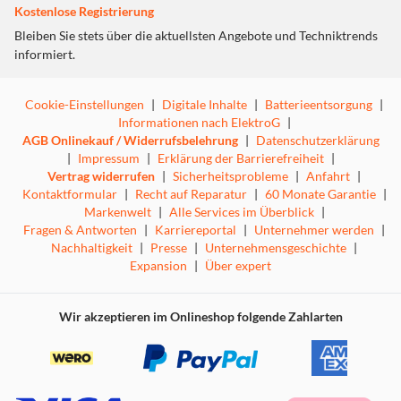
Zeitfahren oder dem Grand Prix absolvieren müssen!
Kostenlose Registrierung
Jede Figur hat nicht nur ihren eigenen Rennwagen,
Bleiben Sie stets über die aktuellsten Angebote und Techniktrends
sondern auch individuelle Stärken und Schwächen, so dass
informiert.
jedes Rennen ganz unterschiedlich gefahren werden kann,
je nachdem, mit welcher Figur man auf die Strecke geht!
Cookie-Einstellungen
|
Digitale Inhalte
|
Batterieentsorgung
|
Doch Ed & Edda: GRAND PRIX - Racing Champions ist
Informationen nach ElektroG
|
nicht nur ein Spiel, das alleine viel Spaß macht: im Rennen
AGB Onlinekauf / Widerrufsbelehrung
|
Datenschutzerklärung
zu zweit, zu dritt oder sogar zu viert kann jede Familie
|
Impressum
|
Erklärung der Barrierefreiheit
|
und jede Gruppe von Freunden ihre ganz eigenen
Vertrag widerrufen
|
Sicherheitsprobleme
|
Anfahrt
|
Erinnerungen in der Welt der Racing Champions schaffen
Kontaktformular
|
Recht auf Reparatur
|
60 Monate Garantie
|
- denn auch bei Ed & Edda gilt: Ein gemeinsames Spiel
Markenwelt
|
Alle Services im Überblick
|
macht oft doppelt so viel Spaß!
Fragen & Antworten
|
Karriereportal
|
Unternehmer werden
|
Nachhaltigkeit
|
Presse
|
Unternehmensgeschichte
|
Expansion
|
Über expert
Sprache gesprochen: German, English, French
Sprache ( nur Text): German, English, French
Wir akzeptieren im Onlineshop folgende Zahlarten