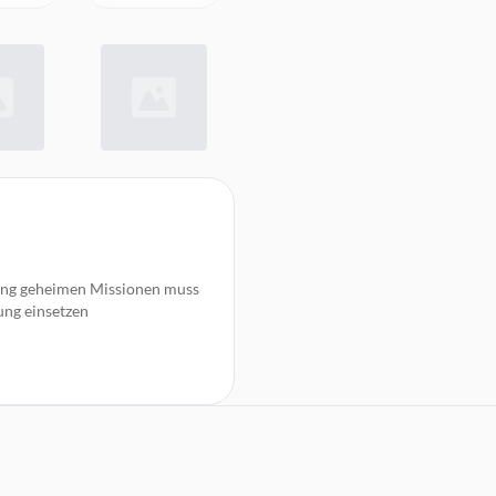
streng geheimen Missionen muss
ng einsetzen
hochmodernes Next-Gen-Gameplay
 Seite von Sonderkommando 141
nd Grafik, die so realistisch