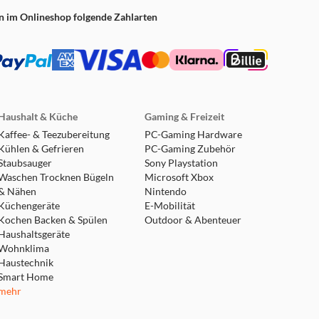
n im Onlineshop folgende Zahlarten
Haushalt & Küche
Gaming & Freizeit
Kaffee- & Teezubereitung
PC-Gaming Hardware
Kühlen & Gefrieren
PC-Gaming Zubehör
Staubsauger
Sony Playstation
Waschen Trocknen Bügeln
Microsoft Xbox
& Nähen
Nintendo
Küchengeräte
E-Mobilität
Kochen Backen & Spülen
Outdoor & Abenteuer
Haushaltsgeräte
Wohnklima
Haustechnik
Smart Home
mehr