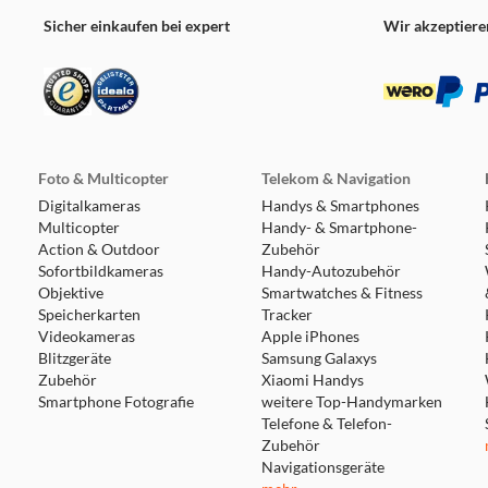
Sicher einkaufen bei expert
Wir akzeptiere
Foto & Multicopter
Telekom & Navigation
Digitalkameras
Handys & Smartphones
Multicopter
Handy- & Smartphone-
Action & Outdoor
Zubehör
Sofortbildkameras
Handy-Autozubehör
Objektive
Smartwatches & Fitness
Speicherkarten
Tracker
Videokameras
Apple iPhones
Blitzgeräte
Samsung Galaxys
Zubehör
Xiaomi Handys
Smartphone Fotografie
weitere Top-Handymarken
Telefone & Telefon-
Zubehör
Navigationsgeräte