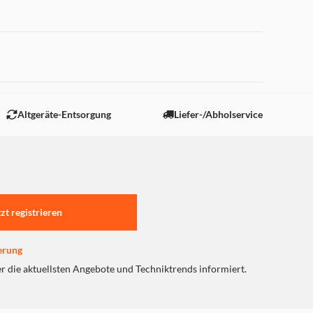
Altgeräte-Entsorgung
Liefer-/Abholservice
tzt registrieren
erung
er die aktuellsten Angebote und Techniktrends informiert.