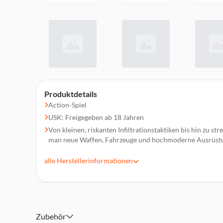
Produktdetails
Action-Spiel
USK: Freigegeben ab 18 Jahren
Von kleinen, riskanten Infiltrationstaktiken bis hin zu 
man neue Waffen, Fahrzeuge und hochmoderne Ausrüstu
Infinity Ward lässt die Fans in ein atemberaubendes, 
alle
Herstellerinformationen
eintauchen. Kämpfe an der Seite von Freunden!
Schließ dich mit anderen zusammen und kämpfe an der
in einer weltumspannenden Einzelspielerkampagne
Ein wahrhaft fesselndes Erlebnis mit Sound, Beleuchtung u
sind - das fortschrittlichste Call of Duty aller Zeiten
Zubehör