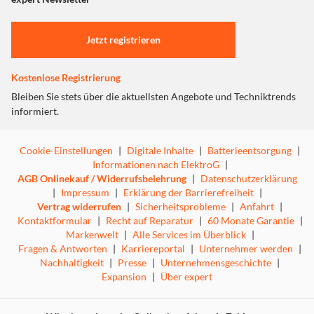
Jetzt registrieren
Kostenlose Registrierung
Bleiben Sie stets über die aktuellsten Angebote und Techniktrends
informiert.
Cookie-Einstellungen
|
Digitale Inhalte
|
Batterieentsorgung
|
Informationen nach ElektroG
|
AGB Onlinekauf / Widerrufsbelehrung
|
Datenschutzerklärung
|
Impressum
|
Erklärung der Barrierefreiheit
|
Vertrag widerrufen
|
Sicherheitsprobleme
|
Anfahrt
|
Schreibe ein neues Kapitel in einer spannenden Ära der
Kontaktformular
|
Recht auf Reparatur
|
60 Monate Garantie
|
F1. Wähle dein F1-Team aus und führe es durch die
Markenwelt
|
Alle Services im Überblick
|
offiziellen Rennen des Jahres 2022 zum Erfolg. Dabei
Fragen & Antworten
|
Karriereportal
|
Unternehmer werden
|
kannst du entweder am hinteren Ende des Feldes beginnen
Nachhaltigkeit
|
Presse
|
Unternehmensgeschichte
|
oder gleich auf der Pole-Position starten – in F1 Manager
Expansion
|
Über expert
2022 hast du die freie Wahl. Deine Aufgabe besteht darin,
die Teambesitzer zu beeindrucken, indem du