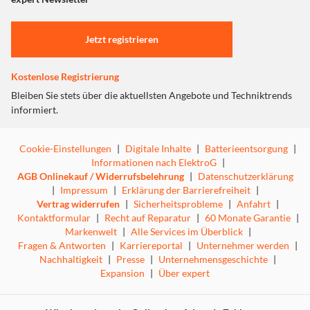
Jetzt registrieren
Kostenlose Registrierung
Bleiben Sie stets über die aktuellsten Angebote und Techniktrends
informiert.
Verwandle dein Wohnzimmer mit Let's Sing in eine Bühne!
Cookie-Einstellungen
|
Digitale Inhalte
|
Batterieentsorgung
|
Singe alleine oder fordere deine Freunde zu einem
Informationen nach ElektroG
|
Gesangsduell im lokalen oder Online-Multiplayer heraus.
AGB Onlinekauf / Widerrufsbelehrung
|
Datenschutzerklärung
Hab Spaß im Let's Party-Modus, indem du mit bis zu acht
|
Impressum
|
Erklärung der Barrierefreiheit
|
Spielern gemeinsam performen kannst, oder singe dich an
Vertrag widerrufen
|
Sicherheitsprobleme
|
Anfahrt
|
die Spitze der weltweiten Online-Rangliste. Performe
Kontaktformular
|
Recht auf Reparatur
|
60 Monate Garantie
|
einige deiner neuen Lieblingssongs sowie alte Klassiker
Markenwelt
|
Alle Services im Überblick
|
aus der neuen Songauswahl mit 30 aufregenden und
Fragen & Antworten
|
Karriereportal
|
Unternehmer werden
|
bekannten Titeln. Rocke die Bühne mit aktuellen Knaller-
Nachhaltigkeit
|
Presse
|
Unternehmensgeschichte
|
Hits wie "Bad Habits" von Ed Sheeran, "Old Town Road"
Expansion
|
Über expert
von Lil Nas X ft. Billy Ray Cyrus, "Happier Than Ever" von
Billie Eilish, "Butter" von BTS, "Bye Bye" von Sarah