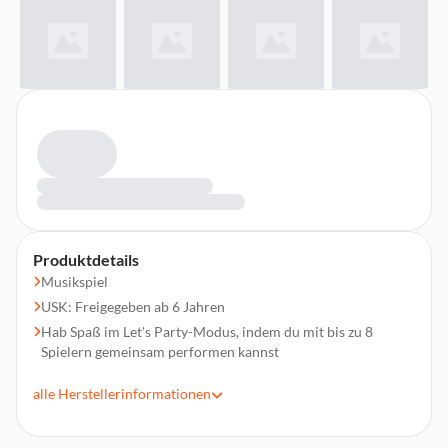
Produktdetails
Musikspiel
USK: Freigegeben ab 6 Jahren
Hab Spaß im Let's Party-Modus, indem du mit bis zu 8
Spielern gemeinsam performen kannst
Performe einige deiner neuen Lieblingssongs sowie alte
alle
Herstellerinformationen
Klassiker aus der neuen Songauswahl mit 30 aufregenden
und bekannten Titeln
Stelle dein Können im Duell gegen andere Sänger in unserer