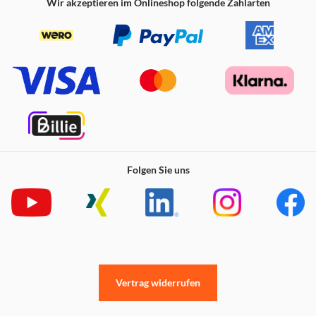
Connor oder "Drei Uhr nachts" von Mark Forster & LEA.
Wir akzeptieren im Onlineshop folgende Zahlarten
Spielmodi: Legend, Classic, Mix Tape 2.0, Jukebox, Feat.,
World Contest und Let’s Party.
Einzelspieler: In unserem Legend-Modus kannst du
deinen Traum, zu einer Musik-Legende zu werden,
ausleben. Verdiene Sterne, besiege Bosse und komm
ganz an die Spitze!
Stelle dein Können im Duell gegen andere Sänger in
unserer Online-Rangliste unter Beweis! Weitere Songs
erwarten dich im In-Game-Shop.
Hab Spaß im Let's Party-Modus, indem du mit bis zu
acht Spielern gemeinsam performen kannst, oder singe
Folgen Sie uns
dich an die Spitze der weltweiten Online-Rangliste.
Kein Mikro zur Hand? Kein Problem! Die offizielle Let's
Sing App verwandelt dein Smartphone in ein Mikrofon!
Weitere Songs im In-Game-Store!
Inhalt: Das Spiel "Let's Sing 2023 German Version" und
2 hochwertige USB-Mikrofone
Vertrag widerrufen
Trackliste