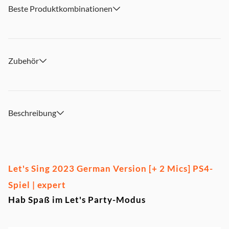
Online-Rangliste unter Beweis! Weitere Songs erwarten
Beste Produktkombinationen
dich im In-Game-Shop
Inhalt: Das Spiel "Let's Sing 2023 German Version" und 2
hochwertige USB-Mikrofone
Zubehör
Beschreibung
Let's Sing 2023 German Version [+ 2 Mics] PS4-
Spiel | expert
Hab Spaß im Let's Party-Modus