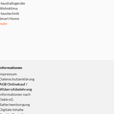
Haushaltsgeräte
Wohnklima
Haustechnik
Smart Home
mehr
Informationen
Impressum
Datenschutzerklärung
AGB Onlinekauf /
Widerrufsbelehrung
Informationen nach
ElektroG
Batterieentsorgung
Digitale Inhalte