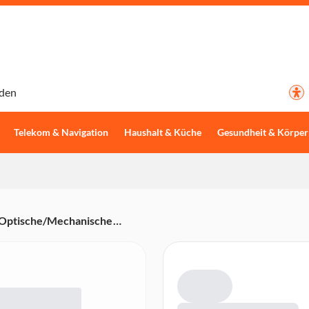
den
Telekom & Navigation
Haushalt & Küche
Gesundheit & Körper
(Optische/Mechanische
Handballenauflage, TITAN II