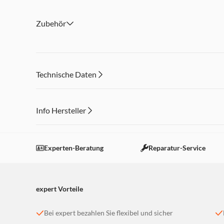
Zubehör
Technische Daten
Info Hersteller
Dieser Inhalt wird aufgrund Ihrer Cookie Präferenzen
Einstellungen anpassen
Experten-Beratung
Reparatur-Service
expert Vorteile
Bei expert bezahlen Sie flexibel und sicher