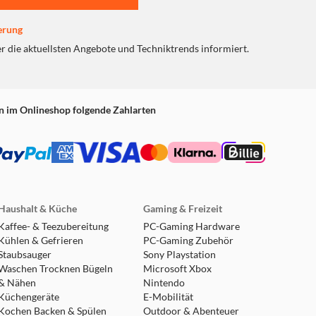
erung
er die aktuellsten Angebote und Techniktrends informiert.
n im Onlineshop folgende Zahlarten
Haushalt & Küche
Gaming & Freizeit
Kaffee- & Teezubereitung
PC-Gaming Hardware
Kühlen & Gefrieren
PC-Gaming Zubehör
Staubsauger
Sony Playstation
Waschen Trocknen Bügeln
Microsoft Xbox
& Nähen
Nintendo
Küchengeräte
E-Mobilität
Kochen Backen & Spülen
Outdoor & Abenteuer