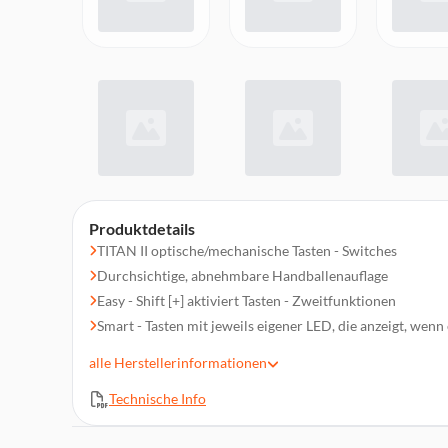
Produktdetails
TITAN II optische/mechanische Tasten - Switches
Durchsichtige, abnehmbare Handballenauflage
Easy - Shift [+] aktiviert Tasten - Zweitfunktionen
Smart - Tasten mit jeweils eigener LED, die anzeigt, wenn 
Dedizierte Multimedia - Bedienelemente
alle
Herstellerinformationen
Robuste Aluminium - Abdeckplatte
Technische Info
On - Board - Speicher für bis zu 4 Benutzerprofile
HD AIMO™ RGB - Beleuchtung