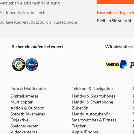
Verfügbarkeitsbenachrichtigung
Aktionen & Gewinnspiele
Kostenlose Registri
Bleiben Sie stets üb
30 Tage Käuferschutz durch Trusted Shops
Sicher einkaufen bei expert
Wir akzeptiere
Foto & Multicopter
Telekom & Navigation
Digitalkameras
Handys & Smartphones
Multicopter
Handy- & Smartphone-
Action & Outdoor
Zubehör
Sofortbildkameras
Handy-Autozubehör
Objektive
Smartwatches & Fitness
Speicherkarten
Tracker
Videokameras
Apple iPhones