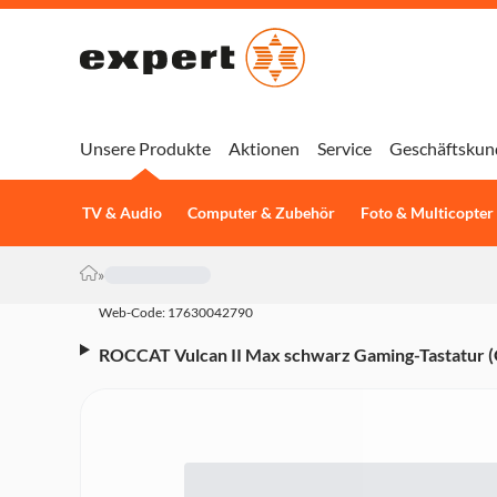
Unsere Produkte
Aktionen
Service
Geschäftskun
TV & Audio
Computer & Zubehör
Foto & Multicopter
»
Web-Code: 17630042790
ROCCAT Vulcan II Max schwarz Gaming-Tastatur 
Tastatur, anpassbare RGB-beleuchtete Tasten und 
Tasten-Switches, Aluminium-Abdeckplatte)