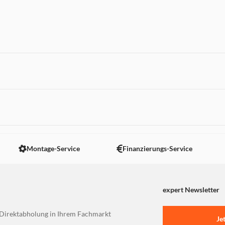
 nicht angezeigt. Um diesen Inhalt anzuzeigen aktivieren Sie bitte
Montage-Service
Finanzierungs-Service
expert Newsletter
Direktabholung in Ihrem Fachmarkt
Je