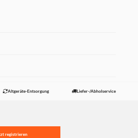
 "Marketing".
Altgeräte-Entsorgung
Liefer-/Abholservice
tzt registrieren