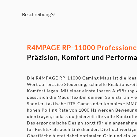
Präziser Sensor – Flüssige Bewegungen dank hoher Abta
Robuste Qualität – Langlebig für intensive Gaming-Sessi
Beschreibung
R4MPAGE RP-11000 Professionel
Präzision, Komfort und Perform
Die R4MPAGE RP-11000 Gaming Maus ist die ideale
Wert auf präzise Steuerung, schnelle Reaktionsze
Komfort legen. Mit einer einstellbaren Auflösung 
passt sich die Maus flexibel deinem Spielstil an – 
Shooter, taktische RTS-Games oder komplexe MM
hohen Polling Rate von 1000 Hz werden Bewegung
übertragen, sodass du jederzeit die volle Kontrolle
Das ergonomische Design sorgt für ein angenehme
für Rechts- als auch Linkshänder. Die hochwertige
Oberfläche bietet dabei optimalen Grip und ein k