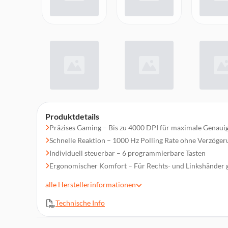
Produktdetails
Präzises Gaming – Bis zu 4000 DPI für maximale Genauig
Schnelle Reaktion – 1000 Hz Polling Rate ohne Verzöger
Individuell steuerbar – 6 programmierbare Tasten
Ergonomischer Komfort – Für Rechts- und Linkshänder 
Soft-Touch Oberfläche – Sicherer Grip & angenehmes Ge
alle
Herstellerinformationen
RGB-Beleuchtung – Stylische Farb-Highlights beim Zock
Technische Info
High-Speed USB – Stabile und schnelle Verbindung
Für alle Genres – Ideal für FPS, MOBA, MMORPG & RTS