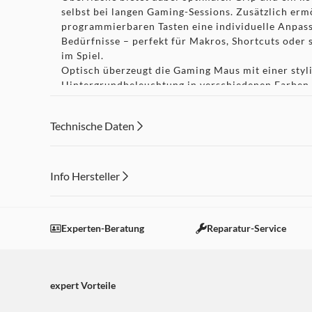
selbst bei langen Gaming-Sessions. Zusätzlich ermö
programmierbaren Tasten eine individuelle Anpas
Bedürfnisse – perfekt für Makros, Shortcuts oder 
im Spiel.
Optisch überzeugt die Gaming Maus mit einer styl
Hintergrundbeleuchtung in verschiedenen Farben,
das gewisse Extra verleiht. Der High-Speed USB-A
eine stabile und zuverlässige Verbindung ohne Ve
Technische Daten
Ob Einsteiger oder ambitionierter Gamer – die 
kombiniert Leistung, Design und Funktionalität zu
Gesamtpaket für dein Gaming-Setup.
Info Hersteller
Dieser Inhalt wird aufgrund Ihrer Cookie Präferenzen
Einstellungen anpassen
Experten-Beratung
Reparatur-Service
expert Vorteile