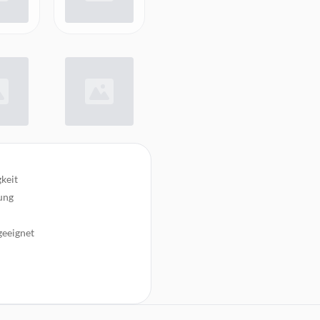
keit
ung
geeignet
fühl
en