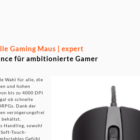
strate
ons
le Gaming Maus | expert
ance für ambitionierte Gamer
 Wahl für alle, die
iten und hohen
von bis zu 4000 DPI
egal ob schnelle
ORPGs. Dank der
en verzögerungsfrei
 behältst.
s Handling, sowohl
 Soft-Touch-
omfortables Gefühl