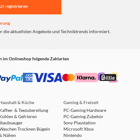
tzt registrieren
erung
er die aktuellsten Angebote und Techniktrends informiert.
n im Onlineshop folgende Zahlarten
Haushalt & Küche
Gaming & Freizeit
Kaffee- & Teezubereitung
PC-Gaming Hardware
Kühlen & Gefrieren
PC-Gaming Zubehör
Staubsauger
Sony Playstation
Waschen Trocknen Bügeln
Microsoft Xbox
& Nähen
Nintendo