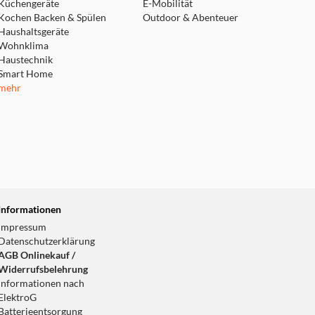
Küchengeräte
E-Mobilität
Kochen Backen & Spülen
Outdoor & Abenteuer
Haushaltsgeräte
Wohnklima
Haustechnik
Smart Home
mehr
Informationen
Impressum
Datenschutzerklärung
AGB Onlinekauf /
Widerrufsbelehrung
Informationen nach
ElektroG
Batterieentsorgung