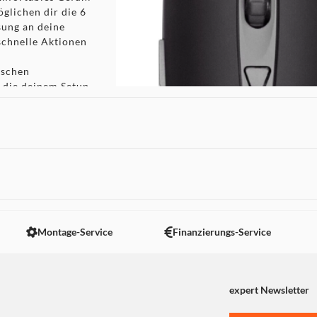
glichen dir die 6
sung an deine
schnelle Aktionen
ischen
 die deinem Setup
nschluss garantiert
rzögerungen.
R4MPAGE RP-11000
 einem attraktiven
 nicht angezeigt. Um diesen Inhalt anzuzeigen aktivieren Sie bitte
Montage-Service
Finanzierungs-Service
expert Newsletter