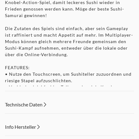
Knobel-Action-Spiel, damit leckeres Sushi wieder in
Frieden genossen werden kann. Möge der beste Sushi-
Samurai gewinnen!
Die Zutaten des Spiels sind einfach, aber sein Gameplay
ist raffiniert und macht Appetit auf mehr. Im Multiplayer-
Modus können gleich mehrere Freunde gemeinsam den
Sushi-Kampf aufnehmen, entweder über die lokale oder
über die Online-Verbindung.
FEATURES:
• Nutze den Touchscreen, um Sushiteller zuzuordnen und
riesige Stapel aufzuschlichten.
• Verbinde gleichfarbige Teller und erziele Kombos, um
noch mehr Teller zu stapeln und so stärker anzugreifen.
• Ordne Tellermuster zu, um größere Boni zu erzielen. Je
Technische Daten
edler das Sushi auf dem Teller, desto stärker ist der Teller.
• Wirf mit Tellerstapeln nach deinen Gegnern, um sie zu
schwächen.
• Es kann nur ein Sushi-Samurai gewinnen!
Info Hersteller