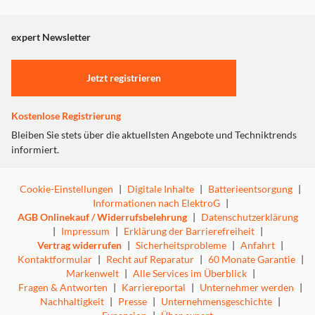
Dieser Inhalt wird aufgrund Ihrer Cookie Präferenzen nicht
angezeigt. Um diesen Inhalt anzuzeigen aktivieren Sie bitte
"Marketing".
expert Newsletter
Einstellungen anpassen
Jetzt registrieren
Kostenlose Registrierung
Bleiben Sie stets über die aktuellsten Angebote und Techniktrends
informiert.
Cookie-Einstellungen
|
Digitale Inhalte
|
Batterieentsorgung
|
Informationen nach ElektroG
|
AGB Onlinekauf / Widerrufsbelehrung
|
Datenschutzerklärung
|
Impressum
|
Erklärung der Barrierefreiheit
|
Vertrag widerrufen
|
Sicherheitsprobleme
|
Anfahrt
|
Kontaktformular
|
Recht auf Reparatur
|
60 Monate Garantie
|
Markenwelt
|
Alle Services im Überblick
|
Fragen & Antworten
|
Karriereportal
|
Unternehmer werden
|
Nachhaltigkeit
|
Presse
|
Unternehmensgeschichte
|