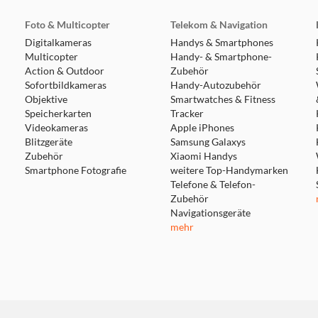
Foto & Multicopter
Telekom & Navigation
Digitalkameras
Handys & Smartphones
Multicopter
Handy- & Smartphone-
Action & Outdoor
Zubehör
Sofortbildkameras
Handy-Autozubehör
Objektive
Smartwatches & Fitness
Speicherkarten
Tracker
Videokameras
Apple iPhones
Blitzgeräte
Samsung Galaxys
Zubehör
Xiaomi Handys
Smartphone Fotografie
weitere Top-Handymarken
Telefone & Telefon-
Zubehör
Navigationsgeräte
mehr