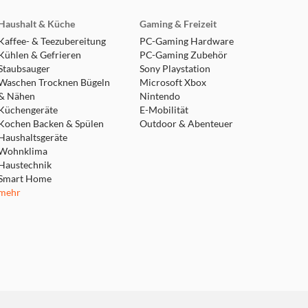
Haushalt & Küche
Gaming & Freizeit
Kaffee- & Teezubereitung
PC-Gaming Hardware
Kühlen & Gefrieren
PC-Gaming Zubehör
Staubsauger
Sony Playstation
Waschen Trocknen Bügeln
Microsoft Xbox
& Nähen
Nintendo
Küchengeräte
E-Mobilität
Kochen Backen & Spülen
Outdoor & Abenteuer
Haushaltsgeräte
Wohnklima
Haustechnik
Smart Home
mehr