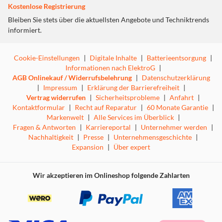
Kostenlose Registrierung
Bleiben Sie stets über die aktuellsten Angebote und Techniktrends
informiert.
Cookie-Einstellungen
|
Digitale Inhalte
|
Batterieentsorgung
|
Informationen nach ElektroG
|
AGB Onlinekauf / Widerrufsbelehrung
|
Datenschutzerklärung
Monster Hunter Rise: Sunbreak ist eine Erweiterung des
|
Impressum
|
Erklärung der Barrierefreiheit
|
ursprünglichen Monster Hunter Rise. Mit verbessertem
Vertrag widerrufen
|
Sicherheitsprobleme
|
Anfahrt
|
Gameplay und flinken Ergänzungen der Kampfmechanik,
Kontaktformular
|
Recht auf Reparatur
|
60 Monate Garantie
|
einzigartigen neuen Monstern und Jagdschauplätzen
Markenwelt
|
Alle Services im Überblick
|
Fragen & Antworten
|
Karriereportal
|
Unternehmer werden
|
sowie einem neuen Schwierigkeitsgrad in Form von
Nachhaltigkeit
|
Presse
|
Unternehmensgeschichte
|
Meisterrang-Quests. Als Jäger, der Kamura vor dem
Expansion
|
Über expert
Unheil gerettet hat, musst du nun in die entlegenen
Gebiete von Elgado reisen, einem Außenposten in der
Nähe eines Königreichs, das von einem finsteren neuen
Wir akzeptieren im Onlineshop folgende Zahlarten
Erzfeind heimgesucht wird - dem älteren Drachen
Malzeno! Die Jagd beginnt in einem fernen Land... Das
Dorf Kamura hat endlich Frieden gefunden, nachdem es
einen Ansturm von Monsterangriffen abgewehrt hat, die
als "Rampage" bekannt sind. Dieser hart erarbeitete