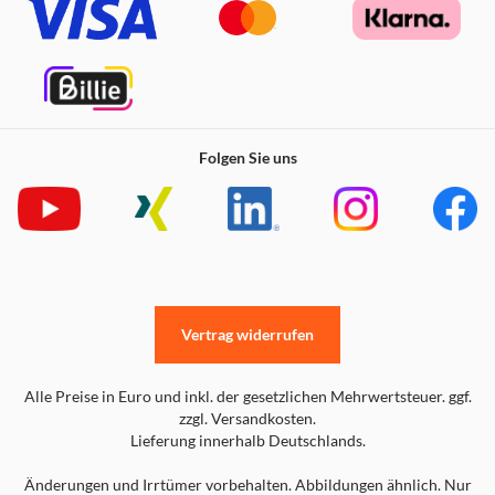
Frieden wird durch das unerwartete Auftauchen des
wolfsähnlichen Monsters Lunagaron in den Schreinruinen
gestört. In den Schreinruinen trifft der Jäger auf Fiorayne,
einen Ritter des königlichen Ordens. Fiorayne bittet den
Jäger um Hilfe bei der Untersuchung, warum Monster aus
dem Königreich gewalttätig aggressiv werden und in
Folgen Sie uns
andere Gebiete, einschließlich Kamura, eindringen.
Vereint in ihrer Mission machen sie sich auf den Weg zum
weit entfernten Außenposten Elgado. Hinweis: Nur
Downloadcode. Es ist kein Datenträger im Lieferumfang
enthalten.
Vertrag widerrufen
Alle Preise in Euro und inkl. der gesetzlichen Mehrwertsteuer. ggf.
zzgl. Versandkosten.
Lieferung innerhalb Deutschlands.
Änderungen und Irrtümer vorbehalten. Abbildungen ähnlich. Nur