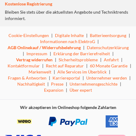
Erkunde mit Pumuckl das Reich des Piratenkönigs, trickse
Kostenlose Registrierung
Piraten aus und finde die magische Krone des
Bleiben Sie stets über die aktuellsten Angebote und Techniktrends
Piratenkönigs!
informiert.
Die Kultfigur Pumuckl kehrt zurück – diesmal in Form
eines Videospiels!
Im Spiel erleben Fans des kleinen Kobolds spannende
Cookie-Einstellungen
|
Digitale Inhalte
|
Batterieentsorgung
|
Abenteuer. Zusammen mit Pumuckl begeben sich die
Informationen nach ElektroG
|
Spieler auf die Suche nach der legendären Krone des
AGB Onlinekauf / Widerrufsbelehrung
|
Datenschutzerklärung
Piratenkönigs. Humor, Rätsel und jede Menge
|
Impressum
|
Erklärung der Barrierefreiheit
|
Schabernack sind garantiert! Mit viel Liebe zum Detail
Vertrag widerrufen
|
Sicherheitsprobleme
|
Anfahrt
|
und moderner Technologie wurde der zeitlose Charakter
Kontaktformular
|
Recht auf Reparatur
|
60 Monate Garantie
|
in die Welt der digitalen Spiele gebracht. So können
Markenwelt
|
Alle Services im Überblick
|
sowohl langjährige Pumuckl-Fans als auch eine neue
Fragen & Antworten
|
Karriereportal
|
Unternehmer werden
|
Generation in die farbenfrohe Welt des Kobolds
Nachhaltigkeit
|
Presse
|
Unternehmensgeschichte
|
eintauchen.
Expansion
|
Über expert
Wir akzeptieren im Onlineshop folgende Zahlarten