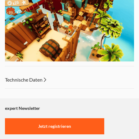
Technische Daten
expert Newsletter
Begleite Pumuckl bei seinem nächsten großen Abenteuer!
Huiuiui – jetzt wird’s piratenstark!
Pumuckl und die
Krone des Piratenkönigs entführt dich in ein chaotisch-
Jetzt registrieren
lustiges Abenteuer voller Rätsel, Magie und Koboldspaß.