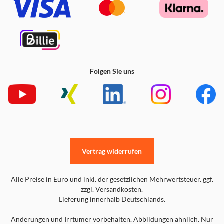
Folgen Sie uns
Vertrag widerrufen
Just Dance 2022 für die Nintendo Switch bietet eine
Vielzahl von Spielmodi, um dir als Spieler ein
Alle Preise in Euro und inkl. der gesetzlichen Mehrwertsteuer. ggf.
abwechslungsreiches und unterhaltsames Tanz-Erlebnis zu
zzgl. Versandkosten.
bieten. Hier sind die wichtigsten Spielmodi im Spiel:
Lieferung innerhalb Deutschlands.
Classic-Modus:
Dies ist der grundlegende Spielmodus von
Änderungen und Irrtümer vorbehalten. Abbildungen ähnlich. Nur
Just Dance 2022. Du tanzt alleine oder mit Freunden und