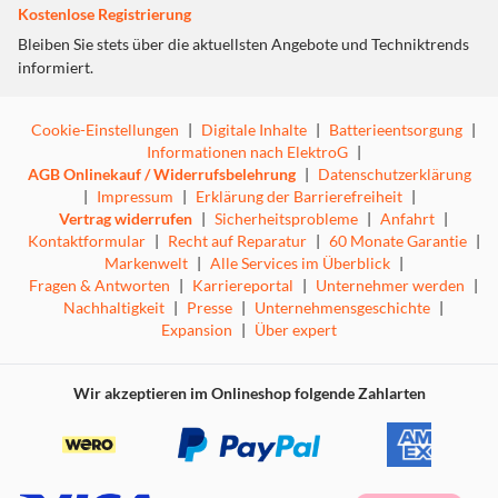
weiteren Genres abrocken. Folge den Bewegungen deines
Kostenlose Registrierung
virtuellen Trainers auf dem Bildschirm und versuche, so
Bleiben Sie stets über die aktuellsten Angebote und Techniktrends
viele Punkte wie möglich zu sammeln, während du dich zu
informiert.
deinen Lieblingssongs bewegst. Außerdem kannst du dich
mit 138 Millionen Spielern auf der ganzen Welt batteln
und zum Star auf der Tanzfläche werden.
Cookie-Einstellungen
|
Digitale Inhalte
|
Batterieentsorgung
|
Informationen nach ElektroG
|
AGB Onlinekauf / Widerrufsbelehrung
|
Datenschutzerklärung
|
Impressum
|
Erklärung der Barrierefreiheit
|
Vertrag widerrufen
|
Sicherheitsprobleme
|
Anfahrt
|
Kontaktformular
|
Recht auf Reparatur
|
60 Monate Garantie
|
Welche Spielmodi gibt es bei Just Dance 2022
Markenwelt
|
Alle Services im Überblick
|
auf Nintendo Switch?
Fragen & Antworten
|
Karriereportal
|
Unternehmer werden
|
Nachhaltigkeit
|
Presse
|
Unternehmensgeschichte
|
Expansion
|
Über expert
Wir akzeptieren im Onlineshop folgende Zahlarten