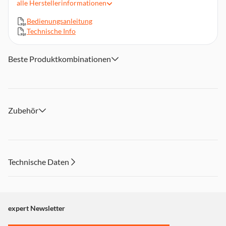
alle
Herstellerinformationen
Schaltfläche Teilen
LED-Hintergrundbeleuchtung
Bedienungsanleitung
USB-Stecker: USB Typ-C
Technische Info
Übertragungstechnik: Kabelgebunden
Kabellänge: 2,43 m
Beste Produktkombinationen
Zubehör
Technische Daten
expert Newsletter