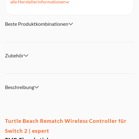
alle
Herstellerinformationen
Hervorragende Akkulaufzeit von bis zu 40 Stunden +
Schnellladung
Eingebaute Bewegungssteuerung für immersives Gaming
Beste Produktkombinationen
Zwei zuweisbare Quick-Action-Rücktasten
Strukturierte Thumpsticks und Griffe
Offiziell lizenziert von Nintendo
Zubehör
Beschreibung
Turtle Beach Rematch Wireless Controller für
Switch 2 | expert