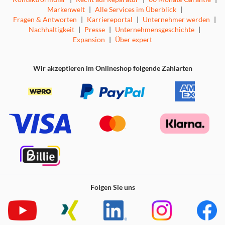
Markenwelt
|
Alle Services im Überblick
|
Weise die Funktionen den Rücktasten neu zu, um
Fragen & Antworten
|
Karriereportal
|
Unternehmer werden
|
schneller reagieren zu können und dein Spielerlebnis
Nachhaltigkeit
|
Presse
|
Unternehmensgeschichte
|
anzupassen.
Expansion
|
Über expert
Kompatibilität
Nintendo Switch™ 2
Wir akzeptieren im Onlineshop folgende Zahlarten
Nintendo Switch™
Nintendo Switch™ Lite
Nintendo Switch™ - OLED Modell
Lieferumfang
Turtle Beach® Rematch Kabelloser Controller
USB-C Ladekabel, 1 m
Folgen Sie uns