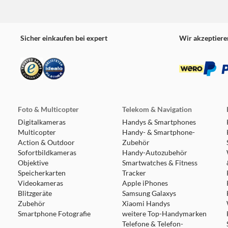
Sicher einkaufen bei expert
Wir akzeptiere
troller
Foto & Multicopter
Telekom & Navigation
Digitalkameras
Handys & Smartphones
Multicopter
Handy- & Smartphone-
Action & Outdoor
Zubehör
Sofortbildkameras
Handy-Autozubehör
Objektive
Smartwatches & Fitness
Speicherkarten
Tracker
Videokameras
Apple iPhones
Blitzgeräte
Samsung Galaxys
Zubehör
Xiaomi Handys
Smartphone Fotografie
weitere Top-Handymarken
Telefone & Telefon-