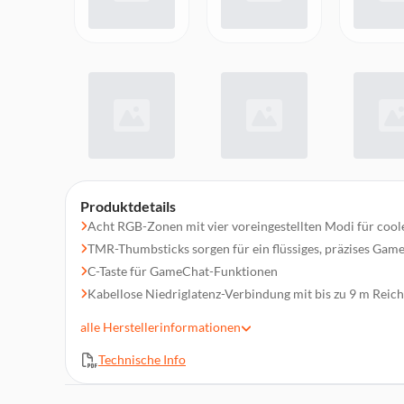
Produktdetails
Acht RGB-Zonen mit vier voreingestellten Modi für coo
TMR-Thumbsticks sorgen für ein flüssiges, präzises Gam
C-Taste für GameChat-Funktionen
Kabellose Niedriglatenz-Verbindung mit bis zu 9 m Reic
Hervorragende Akkulaufzeit von bis zu 20 Stunden + Sch
alle
Herstellerinformationen
Eingebaute Bewegungssteuerung für immersives Gaming
Technische Info
Zwei zuweisbare Quick-Action-Rücktasten
Strukturierte Thumbsticks und Griffe