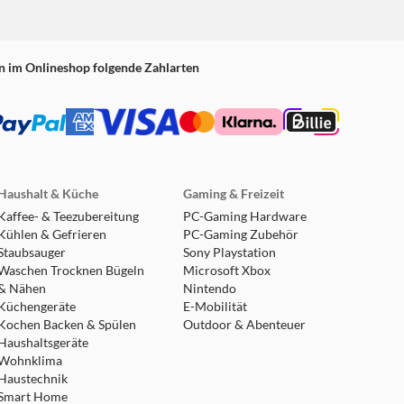
n im Onlineshop folgende Zahlarten
Haushalt & Küche
Gaming & Freizeit
Kaffee- & Teezubereitung
PC-Gaming Hardware
Kühlen & Gefrieren
PC-Gaming Zubehör
Staubsauger
Sony Playstation
Waschen Trocknen Bügeln
Microsoft Xbox
& Nähen
Nintendo
Küchengeräte
E-Mobilität
Kochen Backen & Spülen
Outdoor & Abenteuer
Haushaltsgeräte
Wohnklima
Haustechnik
Smart Home