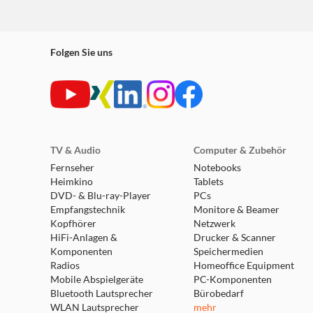
Nintendo Switch™
Nintendo Switch™ Lite
Nintendo Switch™ - OLED Modell
Lieferumfang
Folgen Sie uns
Turtle Beach® Kabelloser Afterglow™ Wave Con
USB-C Ladekabel, 1 m
TV & Audio
Computer & Zubehör
Fernseher
Notebooks
Heimkino
Tablets
DVD- & Blu-ray-Player
PCs
Empfangstechnik
Monitore & Beamer
Kopfhörer
Netzwerk
HiFi-Anlagen &
Drucker & Scanner
Komponenten
Speichermedien
Radios
Homeoffice Equipment
Mobile Abspielgeräte
PC-Komponenten
Bluetooth Lautsprecher
Bürobedarf
WLAN Lautsprecher
mehr