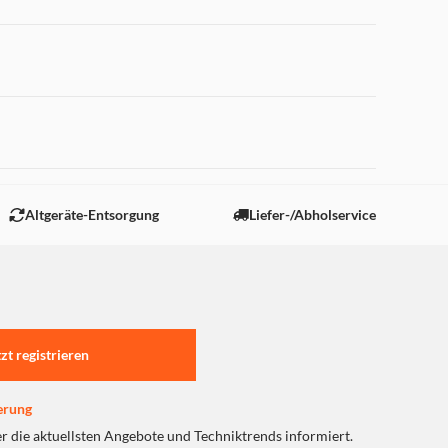
ie Kommunikation im Spiel,
 "Marketing".
erlassen.
Altgeräte-Entsorgung
Liefer-/Abholservice
inationen erstellen.
ves Spielerlebnis.
tzt registrieren
n.
erung
er die aktuellsten Angebote und Techniktrends informiert.