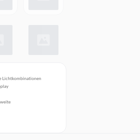
le Lichtkombinationen
eplay
hweite
nellladung|