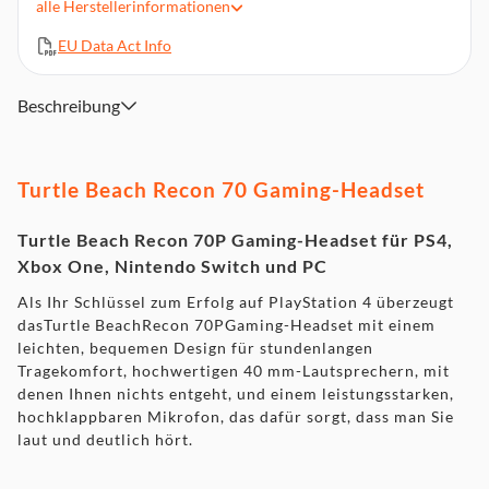
bessere Geräuschisolierung
alle
Herstellerinformationen
Treiber - 40 mm mit Neodymium-Magneten
EU Data Act Info
Verbindungstyp: Analog 3.5 mm
Fixiertes, durch Hochklappen stummschaltbares
Beschreibung
Kugelmikrofon
Kristallklare Höhen
Satte Bässe
Turtle Beach Recon 70 Gaming-Headset
Turtle Beach Recon 70P Gaming-Headset für PS4,
Xbox One, Nintendo Switch und PC
Als Ihr Schlüssel zum Erfolg auf PlayStation 4 überzeugt
dasTurtle BeachRecon 70PGaming-Headset mit einem
leichten, bequemen Design für stundenlangen
Tragekomfort, hochwertigen 40 mm-Lautsprechern, mit
denen Ihnen nichts entgeht, und einem leistungsstarken,
hochklappbaren Mikrofon, das dafür sorgt, dass man Sie
laut und deutlich hört.