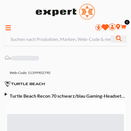
0
»
Web-Code: 11399902790
Turtle Beach Recon 70 schwarz/blau Gaming-Headset
(Kabelgebunden, 3,5-mm-Anschluss, kompatibel mit
PS4, Xbox One, Nintendo Switch und PC)