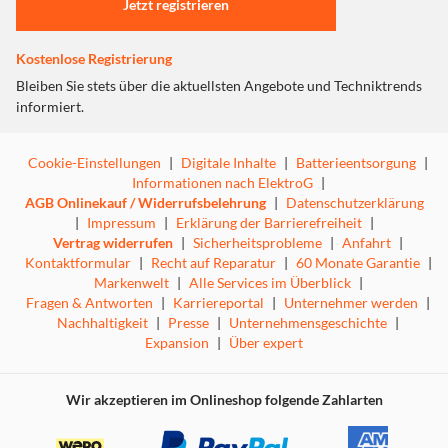
Jetzt registrieren
ausgezeichneten Sound mit klaren Höhen und satten
Bässen.
Kostenlose Registrierung
Universell Einsetzbar
Bleiben Sie stets über die aktuellsten Angebote und Techniktrends
informiert.
Konzipiert für PS4 Pro- und PS4-Controller mit 3,5 mm-
Anschluss, auch hervorragend geeignet für Xbox One*,
Nintendo Switch, PC** und Mobilgeräte mit 3,5 mm-
Cookie-Einstellungen
|
Digitale Inhalte
|
Batterieentsorgung
|
Anschluss.
Informationen nach ElektroG
|
AGB Onlinekauf / Widerrufsbelehrung
|
Datenschutzerklärung
* Kompatibel mit Xbox One Controllern mit 3,5 mm-Anschluss für
|
Impressum
|
Erklärung der Barrierefreiheit
|
Headsets. Für andere Controller wird der Headset Audio-Controller
Vertrag widerrufen
|
Sicherheitsprobleme
|
Anfahrt
|
benötigt (separat erhältlich).
Kontaktformular
|
Recht auf Reparatur
|
60 Monate Garantie
|
** PCs mit rosa und grüner Klinkenbuchse erfordern ein PC-Splitter-
Markenwelt
|
Alle Services im Überblick
|
Kabel (separat erhältlich).
Fragen & Antworten
|
Karriereportal
|
Unternehmer werden
|
Nachhaltigkeit
|
Presse
|
Unternehmensgeschichte
|
Expansion
|
Über expert
Wir akzeptieren im Onlineshop folgende Zahlarten