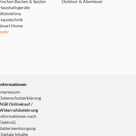
Kochen Backen & Spülen
Outdoor & Abenteuer
Haushaltsgeräte
Wohnklima
Haustechnik
Smart Home
mehr
Informationen
Impressum
Datenschutzerklärung
AGB Onlinekauf /
Widerrufsbelehrung
Informationen nach
ElektroG
Batterieentsorgung
Digitale Inhalte