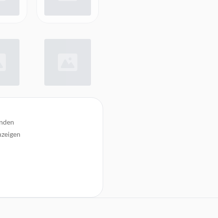
unden
nzeigen
 Wireless Controller
wieder einsatzbereit