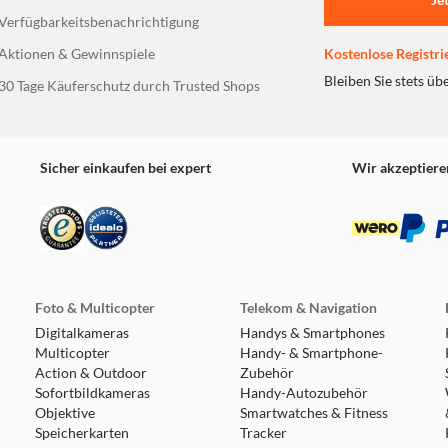
Verfügbarkeitsbenachrichtigung
Aktionen & Gewinnspiele
Kostenlose Registri
Bleiben Sie stets üb
30 Tage Käuferschutz durch Trusted Shops
Sicher einkaufen bei expert
Wir akzeptiere
Foto & Multicopter
Telekom & Navigation
Digitalkameras
Handys & Smartphones
Multicopter
Handy- & Smartphone-
Action & Outdoor
Zubehör
Sofortbildkameras
Handy-Autozubehör
Objektive
Smartwatches & Fitness
Speicherkarten
Tracker