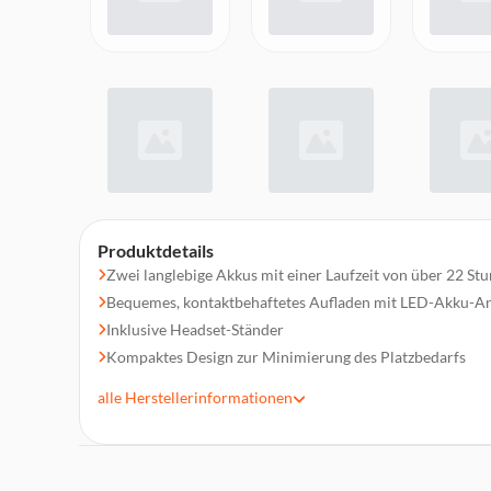
Produktdetails
Zwei langlebige Akkus mit einer Laufzeit von über 22 St
Bequemes, kontaktbehaftetes Aufladen mit LED-Akku-A
Inklusive Headset-Ständer
Kompaktes Design zur Minimierung des Platzbedarfs
Zuverlässig, USB-C Aufladen
alle
Herstellerinformationen
Für Xbox Series X, Xbox Series S & Xbox One First-Party
In 2,5 Stunden bist du mit einem voll aufgeladenen Akku 