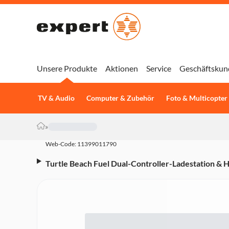
Unsere Produkte
Aktionen
Service
Geschäftskun
TV & Audio
Computer & Zubehör
Foto & Multicopter
»
Web-Code: 11399011790
Turtle Beach Fuel Dual-Controller-Ladestation & 
22 h Akkulaufzeit, 2,5 h Ladezeit)