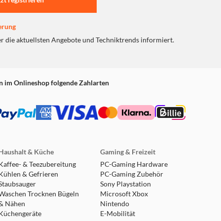
erung
er die aktuellsten Angebote und Techniktrends informiert.
n im Onlineshop folgende Zahlarten
Haushalt & Küche
Gaming & Freizeit
Kaffee- & Teezubereitung
PC-Gaming Hardware
Kühlen & Gefrieren
PC-Gaming Zubehör
Staubsauger
Sony Playstation
Waschen Trocknen Bügeln
Microsoft Xbox
& Nähen
Nintendo
Küchengeräte
E-Mobilität