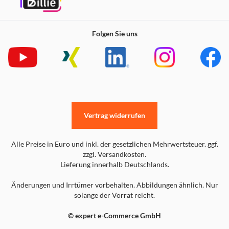
Entdecke Monopoly, wie du es liebst, auf eine völlig
Folgen Sie uns
andere Art und Weise neu. Eine neue Art zu spielen Flitze
mit anderen Spielern in kürzeren Runden durch die
chaotischen Straßen von Monopoly City um die Wette,
sammle Ressourcen, kaufe und werte Grundstücke auf,
überliste deine Gegenspieler und fall nicht auf ihre Tricks
rein, um das Rennen zum Reichtum zu gewinnen. Mach
dich für rasante Action bereit Steuere einen Bulldozer,
fahre durch Gebäude, zerstöre Grundstücke mit einem
Vertrag widerrufen
Presslufthammer – das gehört alles dazu, um reicher als
alle anderen zu werden.
Alle Preise in Euro und inkl. der gesetzlichen Mehrwertsteuer. ggf.
zzgl. Versandkosten.
Lieferung innerhalb Deutschlands.
Änderungen und Irrtümer vorbehalten. Abbildungen ähnlich. Nur
Eins ist auf jeden Fall sicher: Das wird der pure
solange der Vorrat reicht.
Wahnsinn!
© expert e-Commerce GmbH