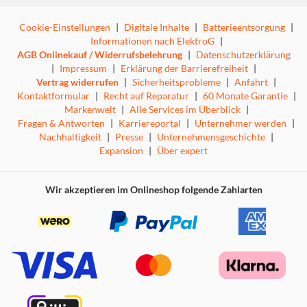
Cookie-Einstellungen
|
Digitale Inhalte
|
Batterieentsorgung
|
Informationen nach ElektroG
|
This is Madness – das ist der Wahnsinn!
AGB Onlinekauf / Widerrufsbelehrung
|
Datenschutzerklärung
|
Impressum
|
Erklärung der Barrierefreiheit
|
Vertrag widerrufen
|
Sicherheitsprobleme
|
Anfahrt
|
Kontaktformular
|
Recht auf Reparatur
|
60 Monate Garantie
|
Markenwelt
|
Alle Services im Überblick
|
Fragen & Antworten
|
Karriereportal
|
Unternehmer werden
|
Nachhaltigkeit
|
Presse
|
Unternehmensgeschichte
|
Expansion
|
Über expert
Wir akzeptieren im Onlineshop folgende Zahlarten