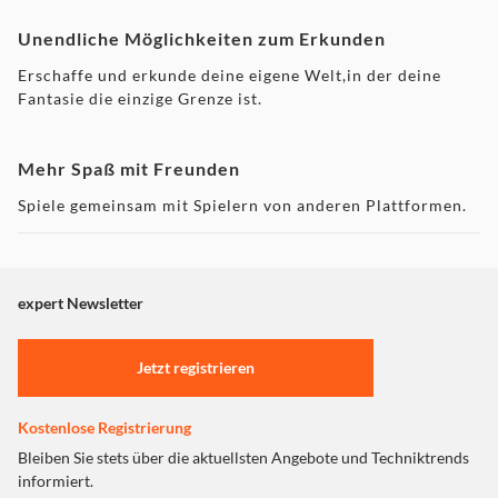
Unendliche Möglichkeiten zum Erkunden
Erschaffe und erkunde deine eigene Welt,in der deine
Fantasie die einzige Grenze ist.
Mehr Spaß mit Freunden
Spiele gemeinsam mit Spielern von anderen Plattformen.
Baue, grabe und entdecke gemeinsam mit Freunden auf
Windows 10, Mobilgeräten und Konsole.
expert Newsletter
Inklusive 700 Minecoinsund Starter Pack DLC
Neben dem Basisspiel enthält diese Kollektion 700
Jetzt registrieren
Minecoins, das Greek MythologyMash-up, das
PlasticTexturePack, das Skin Pack 1 und das VillainsSkin
Kostenlose Registrierung
Pack.
Bleiben Sie stets über die aktuellsten Angebote und Techniktrends
informiert.