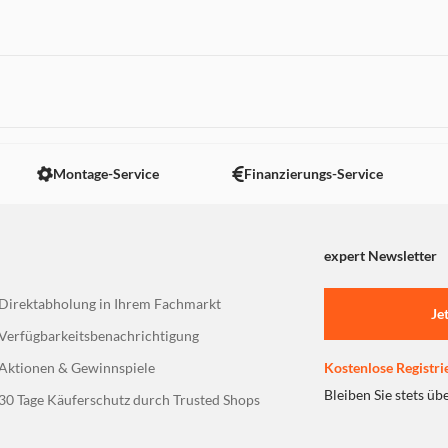
rretierung der Beinlänge in
 nicht angezeigt. Um diesen Inhalt anzuzeigen aktivieren Sie bitte
Montage-Service
Finanzierungs-Service
expert Newsletter
Direktabholung in Ihrem Fachmarkt
Je
Verfügbarkeitsbenachrichtigung
Aktionen & Gewinnspiele
Kostenlose Registri
Bleiben Sie stets üb
30 Tage Käuferschutz durch Trusted Shops