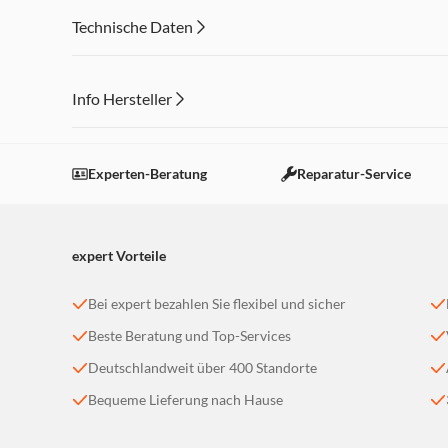
Funktionelle Schnellklemmen für schnelle und einfache A
Technische Daten
jeder Position
Tragegriff
Info Hersteller
Dieser Inhalt wird aufgrund Ihrer Cookie Präferenzen
Einstellungen anpassen
Experten-Beratung
Reparatur-Service
expert Vorteile
Bei expert bezahlen Sie flexibel und sicher
Beste Beratung und Top-Services
Deutschlandweit über 400 Standorte
Bequeme Lieferung nach Hause