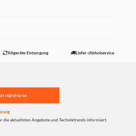
 "Marketing".
Altgeräte-Entsorgung
Liefer-/Abholservice
tzt registrieren
erung
er die aktuellsten Angebote und Techniktrends informiert.