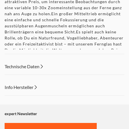
attraktiven Preis, um interessante Beobachtungen durch
eine variable 10-30x Zoomeinstellung aus der Ferne ganz
nah ans Auge zu holen.Ein großer Mitteltrieb ermöglicht
eine einfache und schnelle Fokussierung und die
ausstülpbaren Augenmuscheln ermöglichen auch
Brillenträgern eine bequeme Sicht.Es spielt auch keine
Rolle, ob Du ein Naturfreund, Vogelliebhaber, Abenteurer
oder ein Freizeitaktivist bist – mit unserem Fernglas hast
Du die Möglichkeit die Welt ganz anders zu erleben.Bei
einem Gewicht von 1050 g lässt sich das Fernglas mit
Porroprisma BK-7 durch ein vorhandenes Stativgewinde
Technische Daten
ganz einfach an ein Stativ befestigen. (Wir bieten dir
ebenfalls ein passendes Stativ an).Du kannst dieses auch
mühelos an den mitgelieferten Tragegurt anbringen, um es
am Körper tragen zu können. Somit hast Du Deine Hände
Info Hersteller
frei für beispielsweise Wanderstöcke, Selfiesticks, etc.
Dieser Inhalt wird aufgrund Ihrer Cookie Präferenzen nicht
Lieferumfang• Fernglas• Tragetasche• Tragegurt•
angezeigt. Um diesen Inhalt anzuzeigen aktivieren Sie bitte
Reinigungstuch• Gebrauchsanweisung
"Marketing".
expert Newsletter
Einstellungen anpassen