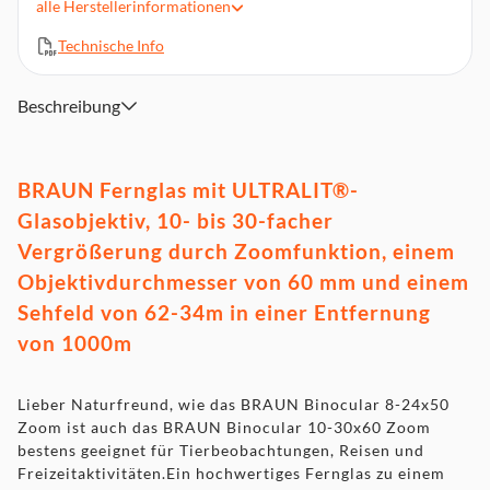
alle
Herstellerinformationen
Dämmerungszahl 22,4
Technische Info
Naheinstellgrenze 10 m
Lieferumfang Fernglas, Tragetasche, Tragegurt,
Reinigungstuch, Gebrauchsanweisung
Beschreibung
BRAUN Fernglas mit ULTRALIT®-
Glasobjektiv, 10- bis 30-facher
Vergrößerung durch Zoomfunktion, einem
Objektivdurchmesser von 60 mm und einem
Sehfeld von 62-34m in einer Entfernung
von 1000m
Lieber Naturfreund, wie das BRAUN Binocular 8-24x50
Zoom ist auch das BRAUN Binocular 10-30x60 Zoom
bestens geeignet für Tierbeobachtungen, Reisen und
Freizeitaktivitäten.Ein hochwertiges Fernglas zu einem