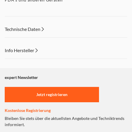
Technische Daten
Info Hersteller
Dieser Inhalt wird aufgrund Ihrer Cookie Präferenzen nicht
angezeigt. Um diesen Inhalt anzuzeigen aktivieren Sie bitte
"Marketing".
expert Newsletter
Einstellungen anpassen
Jetzt registrieren
Kostenlose Registrierung
Bleiben Sie stets über die aktuellsten Angebote und Techniktrends
informiert.