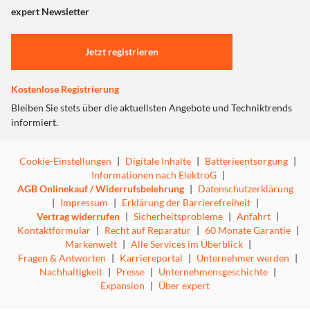
"Marketing".
expert Newsletter
Einstellungen anpassen
Jetzt registrieren
Kostenlose Registrierung
Bleiben Sie stets über die aktuellsten Angebote und Techniktrends
informiert.
Cookie-Einstellungen
|
Digitale Inhalte
|
Batterieentsorgung
|
Informationen nach ElektroG
|
AGB Onlinekauf / Widerrufsbelehrung
|
Datenschutzerklärung
|
Impressum
|
Erklärung der Barrierefreiheit
|
Vertrag widerrufen
|
Sicherheitsprobleme
|
Anfahrt
|
Kontaktformular
|
Recht auf Reparatur
|
60 Monate Garantie
|
Markenwelt
|
Alle Services im Überblick
|
Fragen & Antworten
|
Karriereportal
|
Unternehmer werden
|
Nachhaltigkeit
|
Presse
|
Unternehmensgeschichte
|
Expansion
|
Über expert