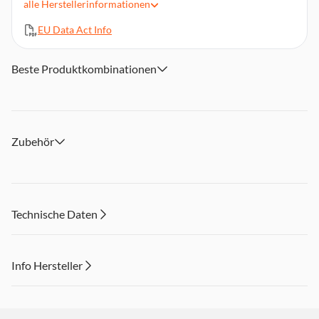
alle
Herstellerinformationen
Lichtverhältnissen
EU Data Act Info
Beste Produktkombinationen
Zubehör
Technische Daten
Info Hersteller
Dieser Inhalt wird aufgrund Ihrer Cookie Präferenzen nicht
angezeigt. Um diesen Inhalt anzuzeigen aktivieren Sie bitte