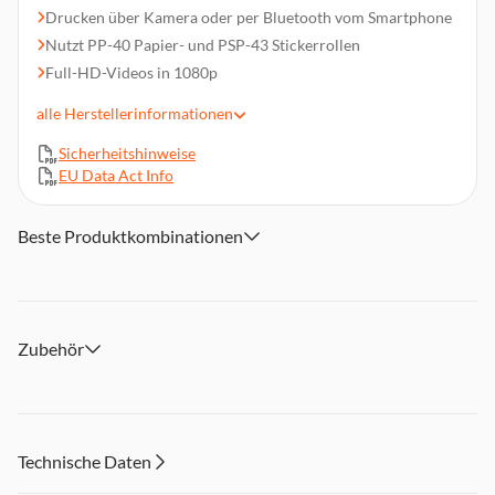
Drucken über Kamera oder per Bluetooth vom Smartphone
Nutzt PP-40 Papier- und PSP-43 Stickerrollen
Full-HD-Videos in 1080p
Hochauflösende 48-MP-Fotos
alle
Herstellerinformationen
Integrierte Selfie-Linse
Sicherheitshinweise
2,4" IPS-Farbdisplay zum Betrachten
EU Data Act Info
Spiele und kreative Bilderrahmen integriert
Speicher für ca. 100 Fotos ohne SD-Karte
Beste Produktkombinationen
Erweiterbar bis 128 GB, inkl. sicherem Trageband
Zubehör
Technische Daten