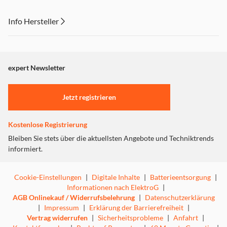
Info Hersteller
Dieser Inhalt wird aufgrund Ihrer Cookie Präferenzen nicht
angezeigt. Um diesen Inhalt anzuzeigen aktivieren Sie bitte
"Marketing".
expert Newsletter
Einstellungen anpassen
Jetzt registrieren
Kostenlose Registrierung
Bleiben Sie stets über die aktuellsten Angebote und Techniktrends
informiert.
Cookie-Einstellungen
|
Digitale Inhalte
|
Batterieentsorgung
|
Informationen nach ElektroG
|
AGB Onlinekauf / Widerrufsbelehrung
|
Datenschutzerklärung
|
Impressum
|
Erklärung der Barrierefreiheit
|
Vertrag widerrufen
|
Sicherheitsprobleme
|
Anfahrt
|