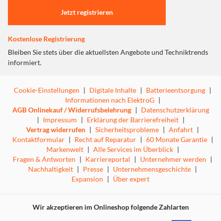
Jetzt registrieren
Kostenlose Registrierung
Bleiben Sie stets über die aktuellsten Angebote und Techniktrends
informiert.
Cookie-Einstellungen
|
Digitale Inhalte
|
Batterieentsorgung
|
Informationen nach ElektroG
|
AGB Onlinekauf / Widerrufsbelehrung
|
Datenschutzerklärung
|
Impressum
|
Erklärung der Barrierefreiheit
|
Vertrag widerrufen
|
Sicherheitsprobleme
|
Anfahrt
|
Mit der ZINKTM Technologie druckt man Fotos ganz ohne
Kontaktformular
|
Recht auf Reparatur
|
60 Monate Garantie
|
Tinte auf recycelbarem Papier. Das ist sauber, du musst
Markenwelt
|
Alle Services im Überblick
|
nichts austauschen und keine leeren Tintenpatronen
Fragen & Antworten
|
Karriereportal
|
Unternehmer werden
|
entsorgen.
Nachhaltigkeit
|
Presse
|
Unternehmensgeschichte
|
Expansion
|
Über expert
Wir akzeptieren im Onlineshop folgende Zahlarten
Schnelle, einfache Bearbeitung auf dem