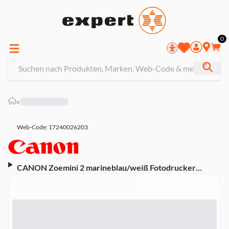
0
»
Web-Code: 17240026203
CANON Zoemini 2 marineblau/weiß Fotodrucker
(Mobil, für IOS und Android, ZINK (Zero ink), 313 x 500
dpi)