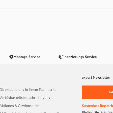
 nicht angezeigt. Um diesen Inhalt anzuzeigen aktivieren Sie bitte
Montage-Service
Finanzierungs-Service
expert Newsletter
Direktabholung in Ihrem Fachmarkt
Je
Verfügbarkeitsbenachrichtigung
Aktionen & Gewinnspiele
Kostenlose Registri
Bleiben Sie stets üb