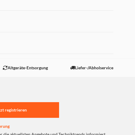
 "Marketing".
Altgeräte-Entsorgung
Liefer-/Abholservice
tzt registrieren
erung
er die aktuellsten Angebote und Techniktrends informiert.