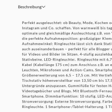
Beschreibung
Perfekt ausgeleuchtet: ob Beauty, Mode, Kochen od
Instagram und Co. schaffen. Von warmweiß bis tag
optimale und gleichmäßige Ausleuchtung z.B. von V
die perfekte Aufnahmeposition: großzügiger Kle
Aufnahmewinkel: Ringleuchte lässt sich dank Stati
auch auseinanderbauen – perfekt für alle Blogger 
für Videos und Bilder im Sitzen. 4-stufig auszieh
Stativbeine. LED-Ringleuchte:. Ringleuchte mit 
Kabel (Kabellänge 175 cm) zum Anschluss z.B. an 
Leuchten, Mikrofonen und Action-Cams. Smartphon
Größenerweiterung von 6,5 – 17,5 cm. Mit Vertiefu
Tischstativ höhenverstellbar von 13,50 cm bis 17,5
Untergründe anzupassen. Gummifüße für festen Hal
Videotagebücher und Blogs. Mit Bluetooth-Fernaus
Smartphone. Dimmbarfunktion: 10 stufig. LED-Anza
Stromversorgung: Externe Stromversorgung. Farbe
Ringleuchte. 1 Smartphone-/Tablet-Halterung. 1 Ti