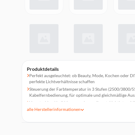
Produktdetails
Perfekt ausgeleuchtet: ob Beauty, Mode, Kochen oder DI
perfekte Lichtverhältnisse schaffen
Steuerung der Farbtemperatur in 3 Stufen (2500/3800/55
Kabelfernbedienung, für optimale und gleichmäßige Au
Von strahlend hell bis angenehm gedimmt: Lichtintensität
alle
Herstellerinformationen
Immer die perfekte Aufnahmeposition: großzügiger Kle
Smartphone im Hoch- und Querformat einzulegen
Außergewöhnliche Aufnahmewinkel: Ringleuchte lässt si
drehen und neigen