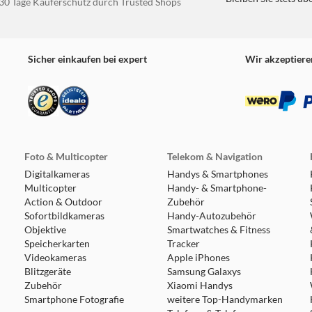
30 Tage Käuferschutz durch Trusted Shops
Sicher einkaufen bei expert
Wir akzeptiere
Foto & Multicopter
Telekom & Navigation
Digitalkameras
Handys & Smartphones
Multicopter
Handy- & Smartphone-
Action & Outdoor
Zubehör
Sofortbildkameras
Handy-Autozubehör
Objektive
Smartwatches & Fitness
Speicherkarten
Tracker
Videokameras
Apple iPhones
Blitzgeräte
Samsung Galaxys
Zubehör
Xiaomi Handys
Smartphone Fotografie
weitere Top-Handymarken