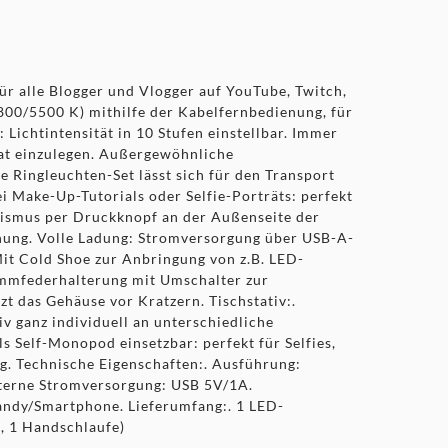
ür alle Blogger und Vlogger auf YouTube, Twitch,
800/5500 K) mithilfe der Kabelfernbedienung, für
Lichtintensität in 10 Stufen einstellbar. Immer
at einzulegen. Außergewöhnliche
 Ringleuchten-Set lässt sich für den Transport
i Make-Up-Tutorials oder Selfie-Porträts: perfekt
anismus per Druckknopf an der Außenseite der
nung. Volle Ladung: Stromversorgung über USB-A-
Mit Cold Shoe zur Anbringung von z.B. LED-
emmfederhalterung mit Umschalter zur
t das Gehäuse vor Kratzern. Tischstativ:.
iv ganz individuell an unterschiedliche
 Self-Monopod einsetzbar: perfekt für Selfies,
g. Technische Eigenschaften:. Ausführung:
xterne Stromversorgung: USB 5V/1A.
andy/Smartphone. Lieferumfang:. 1 LED-
2, 1 Handschlaufe)