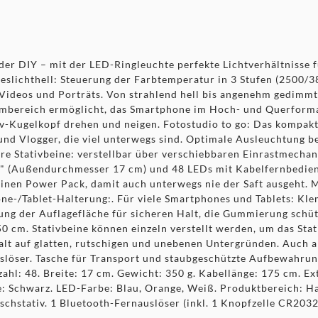
er DIY – mit der LED-Ringleuchte perfekte Lichtverhältnisse f
eslichthell: Steuerung der Farbtemperatur in 3 Stufen (2500/3
ideos und Porträts. Von strahlend hell bis angenehm gedimmt: 
mmbereich ermöglicht, das Smartphone im Hoch- und Querform
v-Kugelkopf drehen und neigen. Fotostudio to go: Das kompakte
und Vlogger, die viel unterwegs sind. Optimale Ausleuchtung be
bare Stativbeine: verstellbar über verschiebbaren Einrastmech
6,7" (Außendurchmesser 17 cm) und 48 LEDs mit Kabelfernbedie
einen Power Pack, damit auch unterwegs nie der Saft ausgeht. 
e-/Tablet-Halterung:. Für viele Smartphones und Tablets: Kl
ng der Auflagefläche für sicheren Halt, die Gummierung schütz
0 cm. Stativbeine können einzeln verstellt werden, um das Stat
t auf glatten, rutschigen und unebenen Untergründen. Auch als
löser. Tasche für Transport und staubgeschützte Aufbewahrun
hl: 48. Breite: 17 cm. Gewicht: 350 g. Kabellänge: 175 cm. E
: Schwarz. LED-Farbe: Blau, Orange, Weiß. Produktbereich: H
schstativ. 1 Bluetooth-Fernauslöser (inkl. 1 Knopfzelle CR203