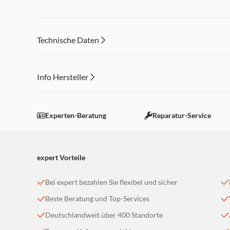
Technische Daten
Info Hersteller
Dieser Inhalt wird aufgrund Ihrer Cookie Präferenzen
Einstellungen anpassen
Experten-Beratung
Reparatur-Service
expert Vorteile
Bei expert bezahlen Sie flexibel und sicher
Beste Beratung und Top-Services
Deutschlandweit über 400 Standorte