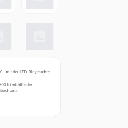
Y – mit der LED-Ringleuchte
00 K) mithilfe der
sleuchtung
 in 10 Stufen einstellbar
mmbereich ermöglicht, das
ch dank Stativ-Kugelkopf