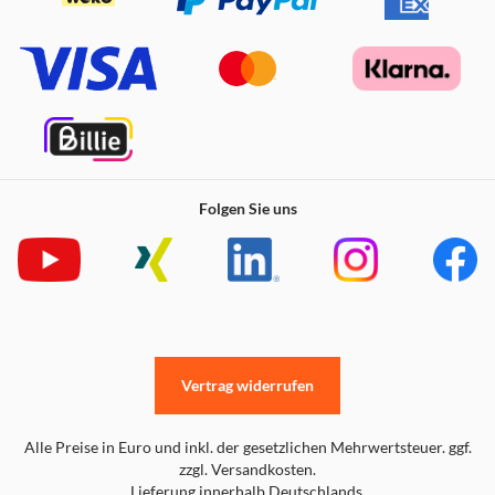
Tracking, das in die native Kamera-App des iPhones und
deine liebsten iOS-Apps integriert ist, perfekt
ausgerichtete Bilder. Du kannst das Gimbal mit deiner
Apple Watch sogar aus der Ferne steuern. Probiere beim
Exportieren Apple ProRes für professionellen Detailgrad
und Farbgebung aus.
(
Alle Aufnahmemodi außer Panorama und Zeitraffer
)
Folgen Sie uns
Unbegrenztes 360°-Schwenk-Tracking
Bewege dich frei und bleibe im Bild. Dank seiner
unbegrenzten 360°-Schwenkrotation folgt der Flow 2 Pro
Vertrag widerrufen
problemlos jeder deiner Bewegungen.
Alle Preise in Euro und inkl. der gesetzlichen Mehrwertsteuer. ggf.
zzgl. Versandkosten.
Lieferung innerhalb Deutschlands.