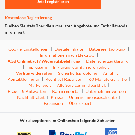
Jetzt registrieren
KI-gestütztes Deep Track 4.0
Kostenlose Registrierung
Bleiben Sie stets über die aktuellsten Angebote und Techniktrends
Wichtige Upgrades und neue Funktionen bieten
informiert.
unübertroffene Präzision und Vielseitigkeit. Das aktive
Zoom-Tracking verfolgt sich schnell bewegende Motive
Cookie-Einstellungen
|
Digitale Inhalte
|
Batterieentsorgung
|
verzögerungsfrei mit bis zu 15-fachem Zoom. Halte
Informationen nach ElektroG
|
Motive mittig im Bild, egal ob du eine Einzelperson oder
AGB Onlinekauf / Widerrufsbelehrung
|
Datenschutzerklärung
eine Gruppe trackst. Und probiere Pro-Bildschirmraster
|
Impressum
|
Erklärung der Barrierefreiheit
|
aus, um deine Bildkomposition mit dem Goldenen Schnitt
Vertrag widerrufen
|
Sicherheitsprobleme
|
Anfahrt
|
zu perfektionieren.
Kontaktformular
|
Recht auf Reparatur
|
60 Monate Garantie
|
Markenwelt
|
Alle Services im Überblick
|
Fragen & Antworten
|
Karriereportal
|
Unternehmer werden
|
Nachhaltigkeit
|
Presse
|
Unternehmensgeschichte
|
Expansion
|
Über expert
Tracking in 200+ iOS Apps & Apple-Integration
Wir akzeptieren im Onlineshop folgende Zahlarten
Stelle die Verbindung zu deinem iPhone dank NFC-
Kopplung in Sekundenschnelle her. Ab dann liefert dir das