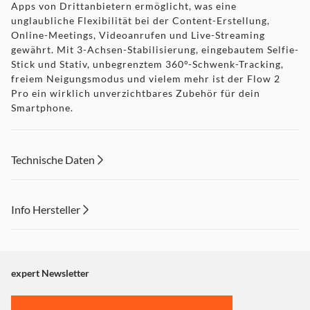
Apps von Drittanbietern ermöglicht, was eine
unglaubliche Flexibilität bei der Content-Erstellung,
Online-Meetings, Videoanrufen und Live-Streaming
gewährt. Mit 3-Achsen-Stabilisierung, eingebautem Selfie-
Stick und Stativ, unbegrenztem 360°-Schwenk-Tracking,
freiem Neigungsmodus und vielem mehr ist der Flow 2
Pro ein wirklich unverzichtbares Zubehör für dein
Smartphone.
Technische Daten
Einfaches Setup & flüssige Aufnahmen
Info Hersteller
Bring dein Smartphone am Flow 2 Pro an, klappe ihn auf
Dieser Inhalt wird aufgrund Ihrer Cookie Präferenzen nicht
und schon ist er einsatzbereit. Mit der 3-Achsen-
Stabilisierung wird jede Aufnahme superflüssig, egal in
angezeigt. Um diesen Inhalt anzuzeigen aktivieren Sie bitte
welcher Situation.
"Marketing".
expert Newsletter
Einstellungen anpassen