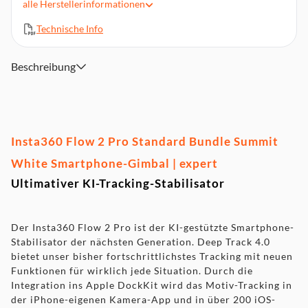
alle
Herstellerinformationen
NFC-Kopplung auf iOS & Android
Technische Info
Unbegrenztes 360°-Schwenk-Tracking
Freier Neigungsmodus
Mobile KI-Editing Suite
Beschreibung
10 Stunden Akkulaufzeit
Insta360 Flow 2 Pro Standard Bundle Summit
White Smartphone-Gimbal | expert
Ultimativer KI-Tracking-Stabilisator
Der Insta360 Flow 2 Pro ist der KI-gestützte Smartphone-
Stabilisator der nächsten Generation. Deep Track 4.0
bietet unser bisher fortschrittlichstes Tracking mit neuen
Funktionen für wirklich jede Situation. Durch die
Integration ins Apple DockKit wird das Motiv-Tracking in
der iPhone-eigenen Kamera-App und in über 200 iOS-