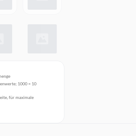
tmenge
denwerte; 1000 = 10
eite, für maximale
 Vergütung
er Gegenlichtblende