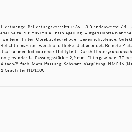
er Lichtmenge. Belichtungskorrektur: 8x = 3 Blendenwerte; 64 
eder Seite, für maximale Entspiegelung. Aufgedampfte Nanobes
 weiteren Filter, Objektivdeckel oder Gegenlichtblende. Gütekl
 Belichtungszeiten weich und fließend abgebildet. Belebte Plä
ätaufnahmen bei extremer Helligkeit: Durch Hintergrundunschär
ontgewinde: Ja. Fassungsstärke: 2,9 mm. Filtergewinde: 77 mm.
64-fach/8-fach. Metallfassung: Schwarz. Vergütung: NMC16 (Na
. 1 Graufilter ND1000