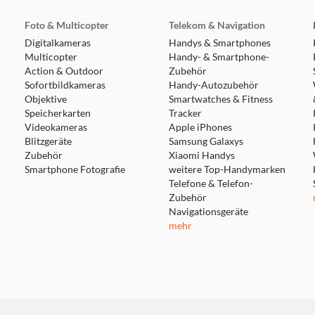
Foto & Multicopter
Telekom & Navigation
Digitalkameras
Handys & Smartphones
Multicopter
Handy- & Smartphone-
Action & Outdoor
Zubehör
Sofortbildkameras
Handy-Autozubehör
Objektive
Smartwatches & Fitness
Speicherkarten
Tracker
Videokameras
Apple iPhones
Blitzgeräte
Samsung Galaxys
Zubehör
Xiaomi Handys
Smartphone Fotografie
weitere Top-Handymarken
Telefone & Telefon-
Zubehör
Navigationsgeräte
mehr