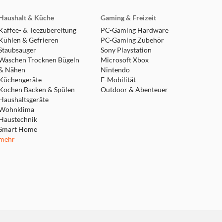
Haushalt & Küche
Gaming & Freizeit
Kaffee- & Teezubereitung
PC-Gaming Hardware
Kühlen & Gefrieren
PC-Gaming Zubehör
Staubsauger
Sony Playstation
Waschen Trocknen Bügeln
Microsoft Xbox
& Nähen
Nintendo
Küchengeräte
E-Mobilität
Kochen Backen & Spülen
Outdoor & Abenteuer
Haushaltsgeräte
Wohnklima
Haustechnik
Smart Home
mehr