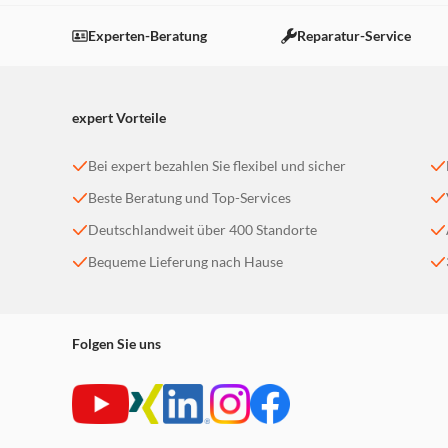
Dieser Inhalt wird aufgrund Ihrer Cookie Präferenzen
Einstellungen anpassen
Experten-Beratung
Reparatur-Service
expert Vorteile
Bei expert bezahlen Sie flexibel und sicher
Beste Beratung und Top-Services
Deutschlandweit über 400 Standorte
Bequeme Lieferung nach Hause
Folgen Sie uns