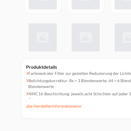
Produktdetails
Farbneutraler Filter zur gezielten Reduzierung der Lich
Belichtungskorrektur: 8x = 3 Blendenwerte; 64 = 6 Blen
Blendenwerte
NMC16-Beschichtung: jeweils acht Schichten auf jeder S
Entspiegelung
alle
Herstellerinformationen
Aufgedampfte Nanobeschichtung
Speziell für Digitalkameras entwickelt durch beidseitige
Mit Frontgewinde für weiteren Filter, Objektivdeckel od
Güteklasse (Glas): hochwertiges Objektivglas