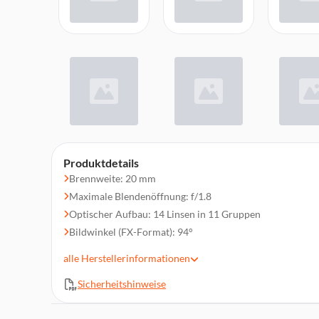
Produktdetails
Brennweite: 20 mm
Maximale Blendenöffnung: f/1.8
Optischer Aufbau: 14 Linsen in 11 Gruppen
Bildwinkel (FX-Format): 94°
Naheinstellgrenze: 0,2 m
alle
Herstellerinformationen
Maximale Abbildungsmaßstab: 0,19×
Sicherheitshinweise
Blendenlamellen: 9 (abgerundet)
Filtergewinde: 77 mm