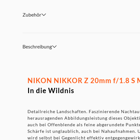
Durchmesser × Länge (ca.): 84,5 mm × 108,5 mm
Gewicht: ca. 505 g
Zubehör
Beschreibung
NIKON NIKKOR Z 20mm f/1.8 S MI
In die Wildnis
Detailreiche Landschaften. Faszinierende Nachta
herausragenden Abbildungsleistung dieses Objekt
auch bei Offenblende als feine abgerundete Punkte
Schärfe ist unglaublich, auch bei Nahaufnahmen. 
wird selbst bei Gegenlicht effektiv entgegengewirk