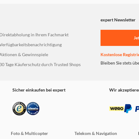
expert Newsletter
Direktabholung in Ihrem Fachmarkt
Je
Verfügbarkeitsbenachrichtigung
Aktionen & Gewinnspiele
Kostenlose Registri
Bleiben Sie stets üb
30 Tage Käuferschutz durch Trusted Shops
Sicher einkaufen bei expert
Wir akzeptiere
 Nahbereich ist sie
r 0,2 m haben Sie
hbereich bis
Foto & Multicopter
Telekom & Navigation