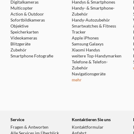
Digitalkameras
Handys & Smartphones
Multicopter
Handy- & Smartphone-
Action & Outdoor
Zubehör
Sofortbildkameras
Handy-Autozubehör
Objektive
Smartwatches & Fitness
Speicherkarten
Tracker
Videokameras
Apple iPhones
Blitzgeräte
Samsung Galaxys
Zubehör
Xiaomi Handys
Smartphone Fotografie
weitere Top-Handymarken
Telefone & Telefon-
Zubehör
Navigationsgeräte
mehr
ED-Glas und asphärische Linsen korrigier
Nikons Antireflex-Nanokristallvergütung 
Streulicht entgegen. In jeder Einstellung f
ein.
Service
Kontaktieren Sie uns
Fragen & Antworten
Kontaktformular
Alle Services im Überblick
Anfahrt