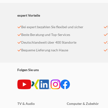
expert Vorteile
Bei expert bezahlen Sie flexibel und sicher
Beste Beratung und Top-Services
Deutschlandweit über 400 Standorte
Bequeme Lieferung nach Hause
Weit gefasst und nah dran
Folgen Sie uns
Die Schärfe ist phänomenal – und insbesondere im
unübertroffen. Mit einer Naheinstellgrenze von nu
volle Kontrolle über den Bildausschnitt – vom Na
unendlich.
TV & Audio
Computer & Zubehör