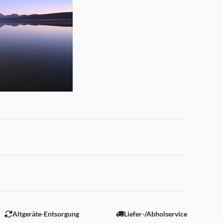
e Lichtstärke von 1:1,8 und
n sorgen für faszinierende
önnen exquisite Sterneffekte
 "Marketing".
ndes Bokeh genießen, sanft
Altgeräte-Entsorgung
Liefer-/Abholservice