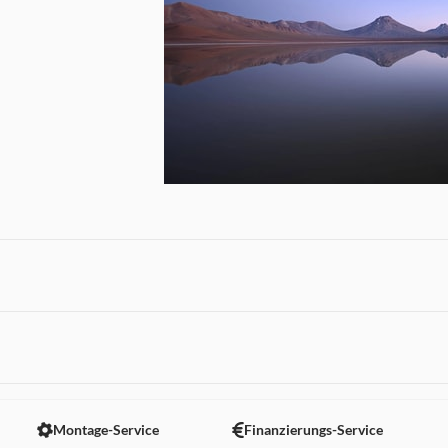
Der große Durchmesser des Z-Bajonetts, di
die Blende mit neun abgerundeten Lamelle
Leistung bei allen Lichtbedingungen. Sie k
 nicht angezeigt. Um diesen Inhalt anzuzeigen aktivieren Sie bitte
einfangen und ein äußerst natürlich wirke
Montage-Service
Finanzierungs-Service
abgestuft bis in die Bildecken.