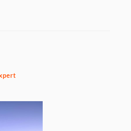
xpert