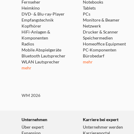
Fernseher
Notebooks
Heimkino
Tablets
DVD- & Blu-ray-Player
PCs
Empfangstechnik
Monitore & Beamer
Kopfhörer
Netzwerk
HiFi-Anlagen &
Drucker & Scanner
Komponenten
Speichermedien
Radios
Homeoffice Equipment
Mobile Abspielgeräte
PC-Komponenten
Bluetooth Lautsprecher
Bürobedarf
WLAN Lautsprecher
mehr
mehr
Scharf und klar
WM 2026
Unternehmen
Karriere bei expert
Über expert
Unternehmer werden
Expansion
Karriereportal