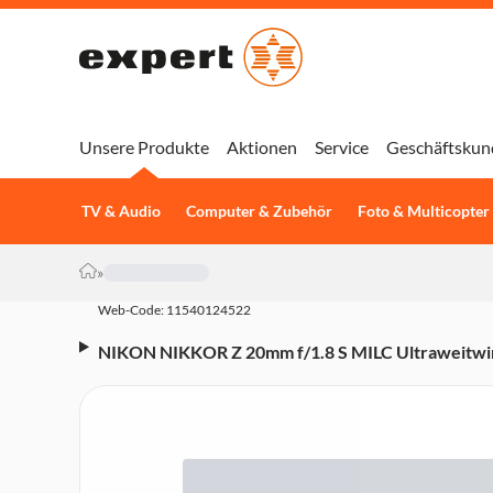
Unsere Produkte
Aktionen
Service
Geschäftskun
TV & Audio
Computer & Zubehör
Foto & Multicopter
»
Web-Code: 11540124522
NIKON NIKKOR Z 20mm f/1.8 S MILC Ultraweitwi
(Lichtstarke f/1.8 Festbrennweite für Low-Light u