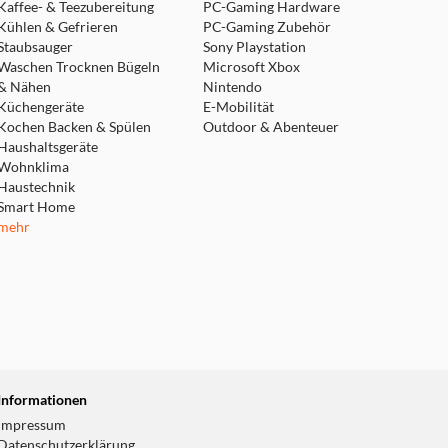
Kaffee- & Teezubereitung
PC-Gaming Hardware
Kühlen & Gefrieren
PC-Gaming Zubehör
Staubsauger
Sony Playstation
Waschen Trocknen Bügeln
Microsoft Xbox
& Nähen
Nintendo
Küchengeräte
E-Mobilität
Kochen Backen & Spülen
Outdoor & Abenteuer
Haushaltsgeräte
Wohnklima
Haustechnik
Smart Home
mehr
en Farbfehler. Zudem wirkt
Geisterbildern und
angen Sie viel mehr Details
Informationen
Impressum
Datenschutzerklärung