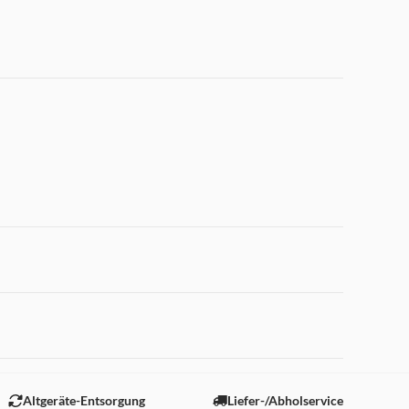
 "Marketing".
Altgeräte-Entsorgung
Liefer-/Abholservice