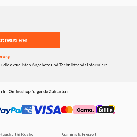
tzt registrieren
erung
er die aktuellsten Angebote und Techniktrends informiert.
n im Onlineshop folgende Zahlarten
Haushalt & Küche
Gaming & Freizeit