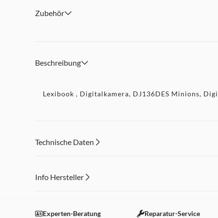
Zubehör
Beschreibung
Lexibook , Digitalkamera, DJ136DES Minions, Dig
Technische Daten
Info Hersteller
Dieser Inhalt wird aufgrund Ihrer Cookie Präferenzen
Einstellungen anpassen
Experten-Beratung
Reparatur-Service