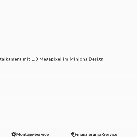
italkamera mit 1,3 Megapixel im Minions Design
 nicht angezeigt. Um diesen Inhalt anzuzeigen aktivieren Sie bitte
Montage-Service
Finanzierungs-Service