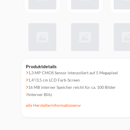
Produktdetails
1,3 MP CMOS Sensor interpoliert auf 5 Megapixel
1,4”/3,5 cm LCD Farb-Screen
16 MB interner Speicher reicht für ca. 100 Bilder
Interner Blitz
Video- und Webcam-Funktionen
alle
Herstellerinformationen
PC Interface: USB 1.1
Stromversorgung: 2 x LR03/AAA Batterien (nicht im Lie