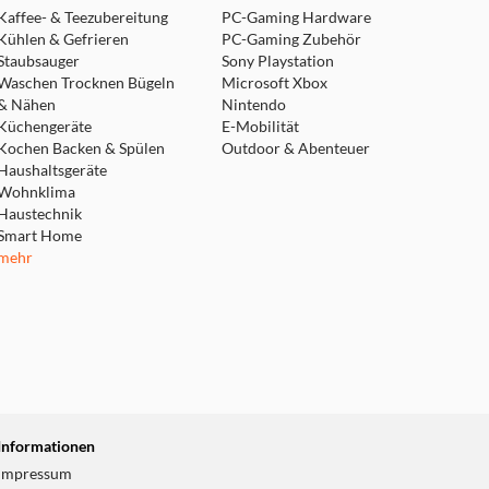
Kaffee- & Teezubereitung
PC-Gaming Hardware
Kühlen & Gefrieren
PC-Gaming Zubehör
Staubsauger
Sony Playstation
Waschen Trocknen Bügeln
Microsoft Xbox
& Nähen
Nintendo
Küchengeräte
E-Mobilität
Kochen Backen & Spülen
Outdoor & Abenteuer
Haushaltsgeräte
Wohnklima
Haustechnik
Smart Home
mehr
Informationen
Impressum