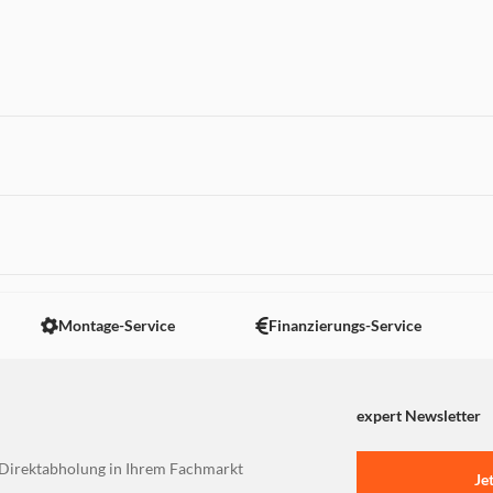
 nicht angezeigt. Um diesen Inhalt anzuzeigen aktivieren Sie bitte
Montage-Service
Finanzierungs-Service
expert Newsletter
Direktabholung in Ihrem Fachmarkt
Je