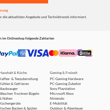
erung
er die aktuellsten Angebote und Techniktrends informiert.
n im Onlineshop folgende Zahlarten
Haushalt & Küche
Gaming & Freizeit
Kaffee- & Teezubereitung
PC-Gaming Hardware
Kühlen & Gefrieren
PC-Gaming Zubehör
Staubsauger
Sony Playstation
Waschen Trocknen Bügeln
Microsoft Xbox
& Nähen
Nintendo
Küchengeräte
E-Mobilität
Kochen Backen & Spülen
Outdoor & Abenteuer