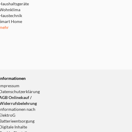
Haushaltsgeräte
Wohnklima
Haustechnik
Smart Home
mehr
Informationen
Impressum
Datenschutzerklärung
AGB Onlinekauf /
Widerrufsbelehrung
Informationen nach
ElektroG
Batterieentsorgung
Digitale Inhalte