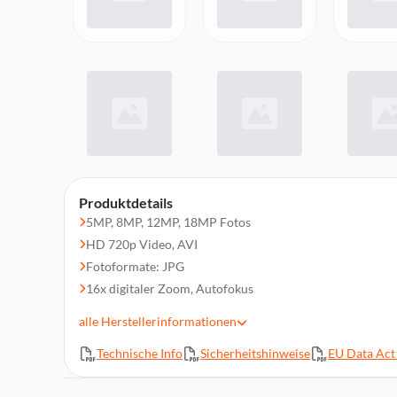
Produktdetails
5MP, 8MP, 12MP, 18MP Fotos
HD 720p Video, AVI
Fotoformate: JPG
16x digitaler Zoom, Autofokus
2,4 Zoll Display, 5MP CMOS-Sensor
alle
Herstellerinformationen
IP68, 3m wasserdicht
Technische Info
Sicherheitshinweise
EU Data Act 
Auto Power-Off, USB Type-C
Micro SD bis 32GB (nicht inkl.)