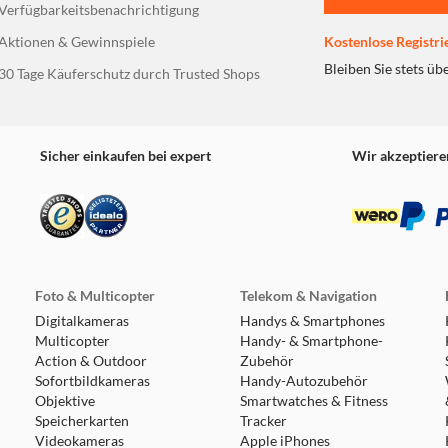
Verfügbarkeitsbenachrichtigung
Aktionen & Gewinnspiele
Kostenlose Registri
Bleiben Sie stets üb
30 Tage Käuferschutz durch Trusted Shops
Sicher einkaufen bei expert
Wir akzeptiere
Foto & Multicopter
Telekom & Navigation
Digitalkameras
Handys & Smartphones
Multicopter
Handy- & Smartphone-
Action & Outdoor
Zubehör
Sofortbildkameras
Handy-Autozubehör
Objektive
Smartwatches & Fitness
Speicherkarten
Tracker
Videokameras
Apple iPhones