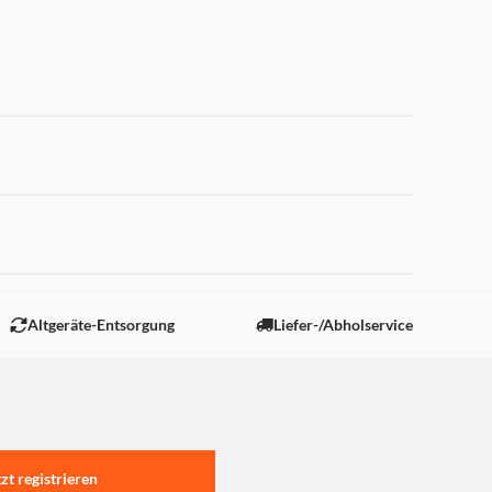
 "Marketing".
Altgeräte-Entsorgung
Liefer-/Abholservice
tzt registrieren