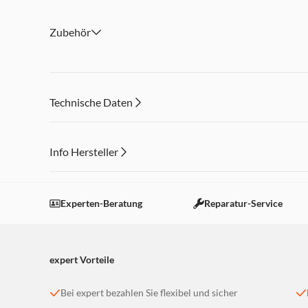
Inkl. Tasche, Kabel, Akku (630mAh)
Abmessungen: 109 x 68 x 31 mm, 129 g
Zubehör
Technische Daten
Info Hersteller
Dieser Inhalt wird aufgrund Ihrer Cookie Präferenzen
Einstellungen anpassen
Experten-Beratung
Reparatur-Service
expert Vorteile
Bei expert bezahlen Sie flexibel und sicher