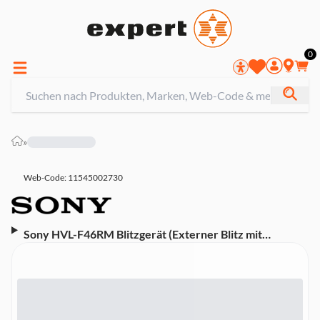
0
»
Web-Code: 11545002730
Sony HVL-F46RM Blitzgerät (Externer Blitz mit
kabelloser Funksteuerung (GN46-Leistung,
Mehrfachblitz, High-Speed-Blitz, 10 BpS, Quick Shift
Bounce))