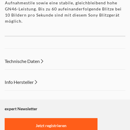
Aufnahmestile sowie eine stabile, gleichbleibend hohe
GN46-Leistung. Bis zu 60 aufeinanderfolgende Blitze bei
10 Bildern pro Sekunde sind mit diesem Sony Blitzgerät
möglich.
Technische Daten
Info Hersteller
Dieser Inhalt wird aufgrund Ihrer Cookie Präferenzen nicht
angezeigt. Um diesen Inhalt anzuzeigen aktivieren Sie bitte
"Marketing".
expert Newsletter
Einstellungen anpassen
Jetzt registrieren