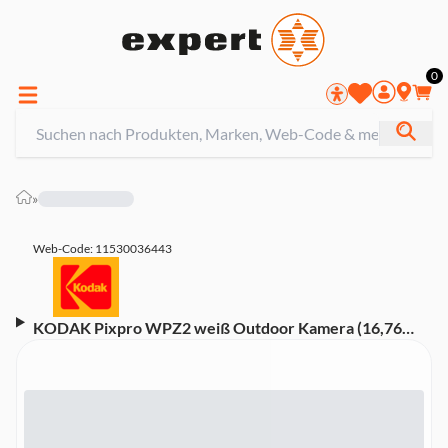
0
»
Web-Code: 11530036443
KODAK Pixpro WPZ2 weiß Outdoor Kamera (16,76
Megapixel, Full-HD 1080p HD Video, 15 Meter
Wasserfest, Wi-Fi® Connection)