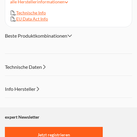
alle
Herstellerinformationen
15 Meter Wasserfest
Wi-Fi® Connection
Technische Info
EU Data Act Info
Beste Produktkombinationen
Technische Daten
Info Hersteller
Dieser Inhalt wird aufgrund Ihrer Cookie Präferenzen nicht
angezeigt. Um diesen Inhalt anzuzeigen aktivieren Sie bitte
"Marketing".
expert Newsletter
Einstellungen anpassen
Jetzt registrieren