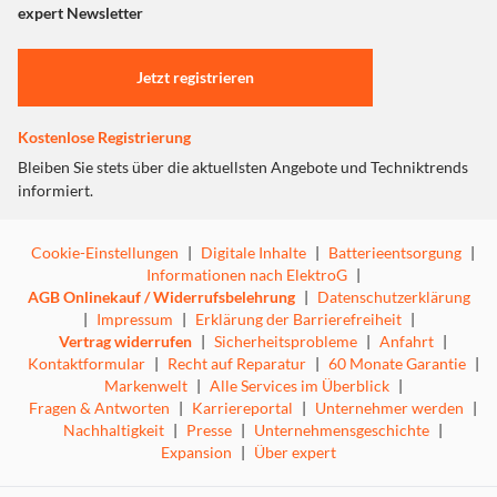
"Marketing".
expert Newsletter
Einstellungen anpassen
Jetzt registrieren
Kostenlose Registrierung
Bleiben Sie stets über die aktuellsten Angebote und Techniktrends
informiert.
Cookie-Einstellungen
|
Digitale Inhalte
|
Batterieentsorgung
|
Informationen nach ElektroG
|
AGB Onlinekauf / Widerrufsbelehrung
|
Datenschutzerklärung
|
Impressum
|
Erklärung der Barrierefreiheit
|
Vertrag widerrufen
|
Sicherheitsprobleme
|
Anfahrt
|
Kontaktformular
|
Recht auf Reparatur
|
60 Monate Garantie
|
Markenwelt
|
Alle Services im Überblick
|
Fragen & Antworten
|
Karriereportal
|
Unternehmer werden
|
Nachhaltigkeit
|
Presse
|
Unternehmensgeschichte
|
Expansion
|
Über expert