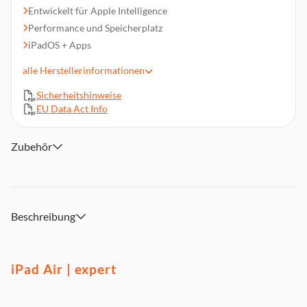
Entwickelt für Apple Intelligence
Performance und Speicherplatz
iPadOS + Apps
Fortschrittliche Kameras
alle
Herstellerinformationen
Schnelle WLAN Verbindung
Sicherheitshinweise
Mit Touch ID entsperren und bezahlen
EU Data Act Info
Zubehör
Beschreibung
iPad Air | expert