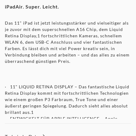
iPadAir. Super. Leicht.
Das 11" iPad ist jetzt leistungsstärker und vielseitiger als
je zuvor mit dem superschnellen A16 Chip, dem Liquid
Retina Display,1 fortschrittlichen Kameras, schnellem
WLAN 6, dem USB-C Anschluss und vier fantastischen
Farben. Es lässt dich mit viel Power kreativ sein, in
Verbindung bleiben und arbeiten – und das alles zu einem
überraschend günstigen Preis.
· 11" LIQUID RETINA DISPLAY – Das fantastische Liquid
Retina Display kommt mit fortschrittlichen Technologien
wie einem großen P3 Farbraum, True Tone und einer
äußerst geringen Spiegelung. Dadurch sieht alles absolut
brillant aus.1
·
ENTWICKELT FÜR APPLE INTELLIGENCE – Apple
Intelligence ist dein persönliches Intelligenz System und
hilft dir, etwas zu schreiben, dich auszudrücken und